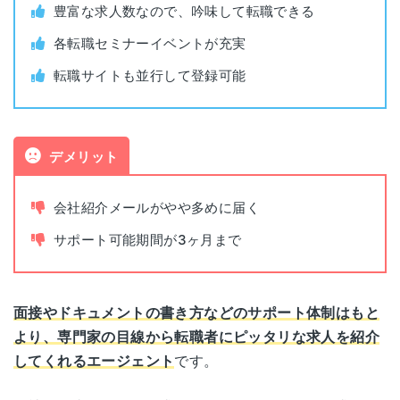
静岡
豊富な求人数なので、吟味して転職できる
サウスポット静岡 16F
利用料金
無料
各転職セミナーイベントが充実
愛知県名古屋市中村区名駅三丁目28-12
30万件以上(※2026年6月時点、非公開求
転職サイトも並行して登録可能
名古屋
公開求人数
大名古屋ビルヂング 14F
人を含む)
大阪府大阪市北区大深町3-1
非公開求人数
非公開
大阪
デメリット
グランフロント大阪タワーB 17F
書類添削
あり
会社紹介メールがやや多めに届く
京都府京都市下京区四条通烏丸東入長刀鉾町20
京都
四条烏丸ＦＴスクエアビル 9F
面接指導
あり
サポート可能期間が3ヶ月まで
兵庫県神戸市中央区小野柄通7-1-1
面談可能時間
平日(9:00~20:30) 土曜(10:00~19:00)
神戸
日本生命三宮駅前ビル 11F
面接やドキュメントの書き方などのサポート体制はもと
東京都千代田区丸の内2-4-1 丸の内ビル
より、専門家の目線から転職者にピッタリな求人を紹介
本社住所
岡山県岡山市北区下石井2-1-3
ディング27F・28F
してくれるエージェント
です。
岡山
岡山第一生命ビルディング 14F