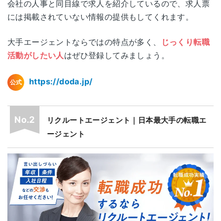
電話面談
可能
会社の人事と同目線で求人を紹介しているので、求人票
広島県広島市中区本通7-19
には掲載されていない情報の提供もしてくれます。
広島
広島ダイヤモンドビル8F
大手エージェントならではの特点が多く、
じっくり転職
福岡県福岡市中央区天神1-1-1
活動がしたい人
はぜひ登録してみましょう。
福岡
アクロス福岡 13F
https://doda.jp/
公式
各拠点の詳細なアクセスはこちら
リクルートエージェント｜日本最大手の転職エ
ージェント