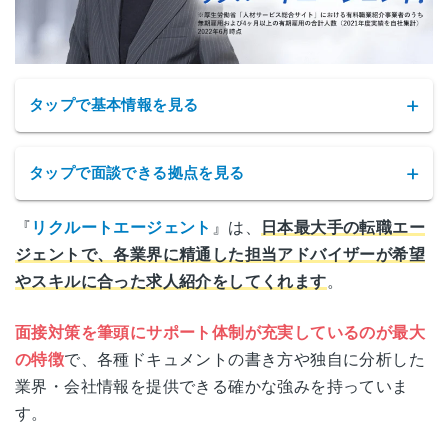
タップで基本情報を見る
タップで面談できる拠点を見る
『
リクルートエージェント
』は、
日本最大手の転職エー
リクルートエージェントの拠点
ジェントで、各業界に精通した担当アドバイザーが希望
やスキルに合った求人紹介をしてくれます
。
サービス名
リクルートエージェント
東京
東京都千代田区丸の内1-9-2
(丸の内)
グラントウキョウサウスタワー
面接対策を筆頭にサポート体制が充実しているのが最大
公式サイト
https://www.r-agent.com/
の特徴
で、各種ドキュメントの書き方や独自に分析した
神奈川県横浜市西区高島2-19-12
業界・会社情報を提供できる確かな強みを持っていま
横浜
株式会社インディードリクルートパート
スカイビル 16階
運営会社
す。
ナーズ