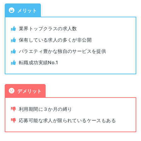
埼玉県さいたま市大宮区下町1丁目8番1号
埼玉
職業紹介事業
大宮下町1丁目ビル 6階
メリット
13-ユ-317880
許可番号
栃木県宇都宮市宮みらい2番15号
業界トップクラスの求人数
宇都宮
対象年代
年齢制限なし
宮みらいスクエア 2F
保有している求人の多くが非公開
バラエティ豊かな独自のサービスを提供
対象者
全業種・職種
北海道札幌市中央区北四条西5-1
北海道
アスティ45ビル 10階
転職成功実績No.1
利用料金
無料
宮城県仙台市青葉区一番町1-9-1
仙台
仙台トラストタワー 11F
公開求人数
729,692件（2026年1月時点）
デメリット
石川県金沢市本町1-5-2
非公開求人数
268,956件（2025年5月時点）
金沢
利用期間に３か月の縛り
リファーレ 10F
書類添削
あり
応募可能な求人が限られているケースもある
新潟県新潟市中央区東大通1-3-10
新潟
大樹生命新潟ビル 3F
面接指導
あり