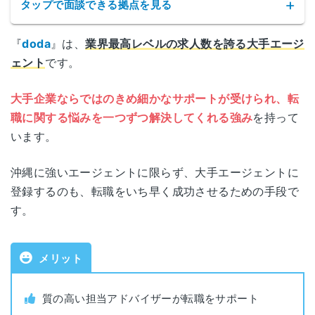
タップで面談できる拠点を見る
『
doda
』は、
業界最高レベルの求人数を誇る大手エージ
dodaの拠点
ェント
です。
サービス名
doda(デューダ)
北海道札幌市中央区北一条西4丁目2-2
大手企業ならではのきめ細かなサポートが受けられ、転
北海道
札幌ノースプラザ9F
職に関する悩みを一つずつ解決してくれる強み
を持って
公式サイト
https://doda.jp/
います。
宮城県仙台市青葉区国分町1-7-16
宮城
運営会社
パーソルキャリア株式会社
ウッドライズ仙台9F
沖縄に強いエージェントに限らず、大手エージェントに
登録するのも、転職をいち早く成功させるための手段で
職業紹介事業
東京都港区麻布台一丁目3番1号
す。
13-ユ-304785
東京
許可番号
麻布台ヒルズ 森JPタワー21階
対象年代
年齢制限なし
メリット
神奈川県横浜市神奈川区金港町1‐4
横浜
横浜イーストスクエア 5F
対象者
全業種・職種
質の高い担当アドバイザーが転職をサポート
静岡県静岡市駿河区南町18-1