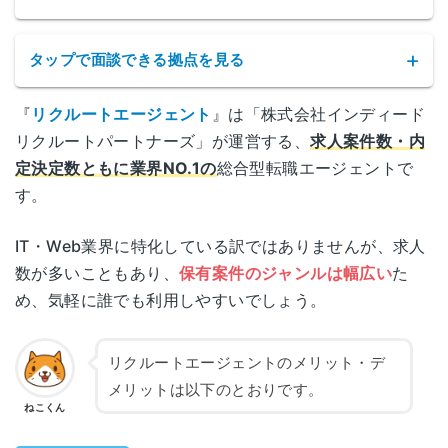
タップで面談できる拠点を見る
『
リクルートエージェント
』は「株式会社インディード
リクルートエージェントの拠点
リクルートパートナーズ」が運営する、
求人案件数・内
定決定数ともに業界NO.1の
総合型転職エージェントで
サービス名
リクルートエージェント
東京
東京都千代田区丸の内1-9-2
す。
(丸の内)
グラントウキョウサウスタワー
公式サイト
https://www.r-agent.com/
IT・Web業界に特化している訳ではありませんが、求人
神奈川県横浜市西区高島2-19-12
数が多いこともあり、
保有案件のジャンルは幅広い
た
横浜
株式会社インディードリクルートパート
スカイビル 16階
運営会社
め、気軽に誰でも利用しやすいでしょう。
ナーズ
埼玉県さいたま市大宮区下町1丁目8番1号
埼玉
リクルートエージェントのメリット・デ
職業紹介事業
大宮下町1丁目ビル 6階
13-ユ-317880
許可番号
メリットは以下のとおりです。
ねこくん
栃木県宇都宮市宮みらい2番15号
宇都宮
対象年代
年齢制限なし
宮みらいスクエア 2F