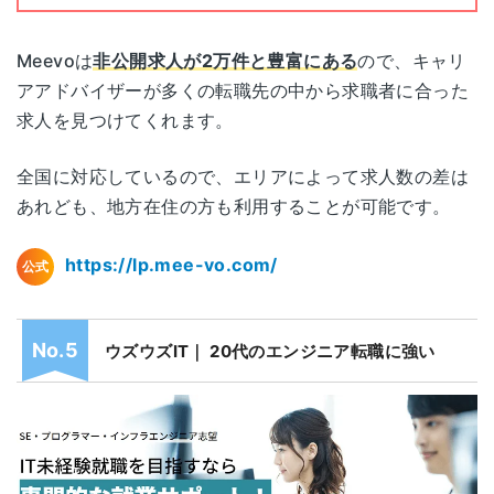
ソウル（韓
서울 영등포구 경인로 775(문래동3가)
Meevoは
非公開求人が2万件と豊富にある
ので、キャリ
国）
에이스하이테크시티 2동 1805호
アアドバイザーが多くの転職先の中から求職者に合った
求人を見つけてくれます。
ワークポート各拠点の詳細なアクセスはこちら
全国に対応しているので、エリアによって求人数の差は
あれども、地方在住の方も利用することが可能です。
https://lp.mee-vo.com/
公式
ウズウズIT｜ 20代のエンジニア転職に強い