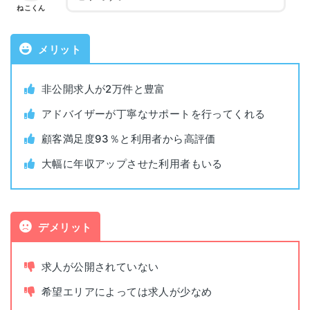
長崎
ねこくん
興善町イーストビル 10F
対象年代
20代
熊本県熊本市中央区安政町4-23
メリット
熊本
第二新卒・既卒・ニート・フリータ
アクア熊本水道町 6F
対象者
ーの方
非公開求人が2万件と豊富
大分県大分市末広町1-1-18
大分
アドバイザーが丁寧なサポートを行ってくれる
利用料金
無料
ニッセイ大分駅前ビル13F
顧客満足度93％と利用者から高評価
公開求人数
非公開
宮崎県宮崎市錦町1-10
大幅に年収アップさせた利用者もいる
宮崎
宮崎グリーンスフィア壱番館3F
非公開求人数
非公開
鹿児島県鹿児島市西千石町1-1
鹿児島
デメリット
鹿児島西千石第一生命ビルディング 5F
求人が公開されていない
沖縄県那覇市旭町116-37
沖縄
カフーナ旭橋C街区第一交通産業オフィスコ
希望エリアによっては求人が少なめ
ート 2F