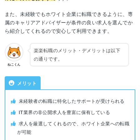
また、未経験でもホワイト企業に転職できるように、専
愛知県名古屋市西区牛島町6-1
運営会社
株式会社Nexil
名古屋
属のキャリアアドバイザーが条件の良い求人を選んでか
名古屋ルーセントタワー 5F
ら紹介してくれるので安心して利用できます。
職業紹介事業許可
13-ユ-315541
三重県四日市市浜田町6-11
番号
三重
サムティ四日市ビル2F
楽楽転職のメリット・デメリットは以下
対象年代
20代
の通りです。
滋賀県大津市末広町1-1
ねこくん
滋賀
日本生命大津ビル5F
第二新卒・既卒・ニート・フリータ
対象者
ーの方
メリット
京都府京都市下京区真苧屋町207番地
京都
ネオフィス七条烏丸 4F
利用料金
無料
未経験者の転職に特化したサポートが受けられる
IT業界の非公開求人を豊富に保有している
大阪府大阪市北区大深町4-20
公開求人数
非公開
梅田
グランフロント大阪タワーＡ22F
求人を厳選してくれるので、ホワイト企業への転職
非公開求人数
非公開
が可能
大阪府大阪市浪速区難波中2-10-70