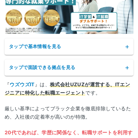
タップで基本情報を見る
タップで面談できる拠点を見る
『
ウズウズIT
』は、
株式会社UZUZが運営する、ITエン
ウズウズITの拠点
ジニアに特化した転職エージェント
です。
サービス名
ウズウズIT
本社オフィス
東京都新宿区西新宿3 丁目11-20
厳しい基準によってブラック企業を徹底排除しているた
（東京）
オフィススクエアビル新宿 3階
め、入社後の定着率が高いのが特徴。
公式サイト
https://uzuz.jp/
北海道旭川市3条通19丁目
20代であれば、学歴に関係なく、転職サポートを利用す
旭川オフィス
運営会社
株式会社UZUZ
Ludi3F（株式会社中川ビル内）