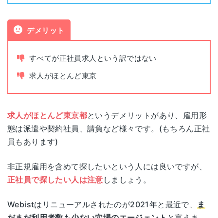
非公開求人数
非公開
デメリット
書類添削
あり
すべてが正社員求人という訳ではない
求人がほとんど東京
面接指導
あり
面談可能時間
平日(10:00~20:00)
求人がほとんど東京都
というデメリットがあり、雇用形
態は派遣や契約社員、請負など様々です。(もちろん正社
電話面談
可能
員もあります)
面談可能な拠点
非正規雇用を含めて探したいという人には良いですが、
正社員で探したい人は注意
しましょう。
東京都港区新橋四丁目1番1号
東京
新虎通りCORE
Webistはリニューアルされたのが2021年と最近で、
ま
だまだ利用者数も少ない穴場のエージェント
と言えま