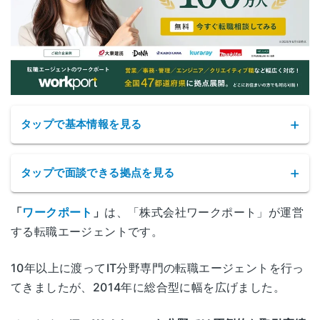
タップで基本情報を見る
タップで面談できる拠点を見る
「
ワークポート
」
は、「株式会社ワークポート」が運営
ワークポートの拠点
する転職エージェントです。
サービス名
ワークポート(WORKPORT)
北海道札幌市北区北6条西1-4-2
10年以上に渡ってIT分野専門の転職エージェントを行っ
札幌
ファーストプラザビル 2F
てきましたが、2014年に総合型に幅を広げました。
公式サイト
https://www.workport.co.jp/
青森県青森市長島2-10-5