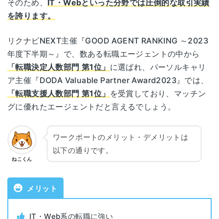
そのため、
IT・Webといった分野では圧倒的な取引実績
青森
運営会社
株式会社ワークポート
パークフロント青い森ビル1F
を誇ります。
職業紹介事業許可番号
13-ユ-040590
岩手県盛岡市盛岡駅西通2-9-1
リクナビNEXT主催『GOOD AGENT RANKING ～2023
盛岡
マリオス11F
年度下半期～』で、数ある転職エージェントの中から
対象年代
年齢制限なし
「転職決定人数部門 第1位」
に選ばれ、パーソルキャリ
宮城県仙台市青葉区一番町1-9-1
ア主催『DODA Valuable Partner Award2023』では、
仙台
仙台トラストタワー10F
対象者
全業種・職種
「転職支援人数部門 第1位」
を受賞しており、マッチン
グに優れたエージェントだと言えるでしょう。
秋田県秋田市中通2-4-15
利用料金
無料
秋田
秋田朝日生命丸島ビル6F
ワークポートのメリット・デメリットは
公開求人数
129,780件（2026年1月時点）
以下の通りです。
山形県山形市香澄町3-1-7
山形
ねこくん
朝日生命山形ビル8F
非公開求人数
保有求人情報の約70～95％
メリット
福島県郡山市駅前2-12-2
書類添削
あり
郡山
日本生命郡山駅前ビル 1F
IT・Web系の転職に強い