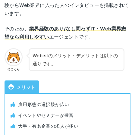
サービス名
Webist
験からWeb業界に入った人のインタビューも掲載されて
います。
公式サイト
https://webist-cri.com/
そのため、
業界経験のあり/なし問わずIT・Web業界志
望なら利用しやすい
エージェントです。
株式会社クリーク・アンド・リバー
運営会社
社
Webistのメリット・デメリットは以下の
職業紹介事業許可番
通りです。
13-ユ-040294
号
ねこくん
対象者
Web業界を志望する人
メリット
対象年代
20~49歳
雇用形態の選択肢が広い
イベントやセミナーが豊富
利用料金
無料
大手・有名企業の求人が多い
公開求人数
10,330件