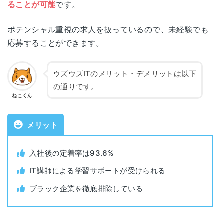
ることが可能
です。
職業紹介事業許可番号
13-ユ-305514
大阪府大阪市西区阿波座1丁目11-17
ポテンシャル重視の求人を扱っているので、未経験でも
大阪オフィス
西本町有楽ビル201～202
応募することができます。
対象年代
20代、30代
ウズウズITのメリット・デメリットは以下
対象者
全業種・職種
の通りです。
ねこくん
利用料金
無料
メリット
公開求人数
非公開
入社後の定着率は93.6%
非公開求人数
非公開
IT講師による学習サポートが受けられる
書類添削
あり
ブラック企業を徹底排除している
面接指導
あり