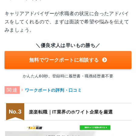
キャリアアドバイザーが求職者の状況に合ったアドバイ
東京都港区東新橋1-8-3
汐留
スをしてくれるので、まずは面談で希望や悩みを伝えて
汐留エッジ4F
みましょう。
東京都渋谷区桜丘町3-2
渋谷
＼優良求人は早いもの勝ち／
渋谷サクラステージ SAKURAタワー11F
無料でワークポートに相談する
神奈川県横浜市西区高島1-2-13
横浜
LG YOKOHAMA INNOVATION CENTER 1
かんたん60秒。登録時に履歴書・職務経歴書不要
3F
ワークポートの評判・口コミ
新潟県新潟市中央区東大通1-3-10
新潟
大樹生命新潟ビル 5F
楽楽転職｜IT業界のホワイト企業を厳選
富山県富山市桜橋通り2-25
富山
富山第一生命ビルディング8F