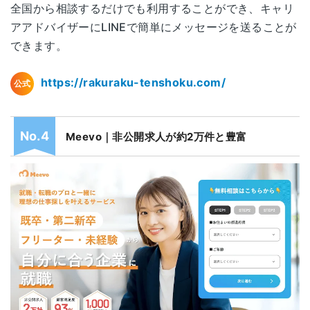
全国から相談するだけでも利用することができ、キャリ
島根県松江市朝日町498-6
島根
アアドバイザーにLINEで簡単にメッセージを送ることが
日進松江ビル2F
できます。
岡山県岡山市北区駅元町15-1
岡山
https://rakuraku-tenshoku.com/
公式
リットシティビル4F
広島県広島市南区松原町2-62
広島
Meevo｜非公開求人が約2万件と豊富
広島JPビルディング6F
山口県下関市細江町1-2-10
山口
エストラスト第2ビル7F
徳島県徳島市寺島本町西1-7-1
徳島
徳島駅前171ビル1F
香川県高松市兵庫町8-1
高松
高松兵庫町ビル 6F