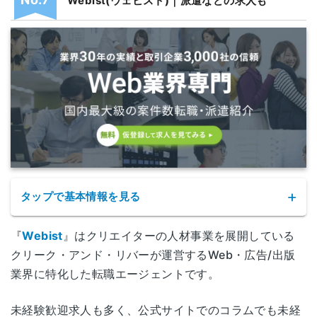
Webist(ウェビスト)｜派遣などの求人も
広島県広島市中区八丁堀14-4
広島
JEI広島八丁堀ビル 10階
福岡県福岡市中央区舞鶴1-1-3
福岡
リクルート天神ビル 7階
各拠点の詳細なアクセスはこちら
タップで基本情報を見る
『
Webist
』はクリエイターの人材事業を展開している
クリーク・アンド・リバーが運営するWeb・広告/出版
業界に特化した転職エージェントです。
未経験歓迎求人も多く、公式サイトでのコラムでも未経