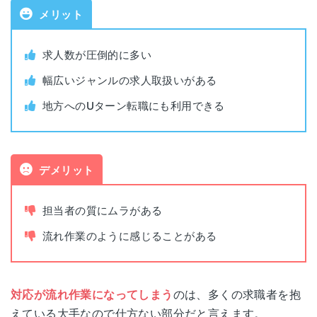
メリット
対象者
全業種・職種
北海道札幌市中央区北四条西5-1
北海道
アスティ45ビル 10階
求人数が圧倒的に多い
利用料金
無料
幅広いジャンルの求人取扱いがある
宮城県仙台市青葉区一番町1-9-1
仙台
地方へのUターン転職にも利用できる
仙台トラストタワー 11F
公開求人数
729,692件（2026年1月時点）
石川県金沢市本町1-5-2
非公開求人数
268,956件（2025年5月時点）
金沢
リファーレ 10F
デメリット
書類添削
あり
新潟県新潟市中央区東大通1-3-10
担当者の質にムラがある
新潟
大樹生命新潟ビル 3F
面接指導
あり
流れ作業のように感じることがある
長野県長野市南千歳1-12-7
平日(10:00~19:30) 土(10:00~18:00) 日
長野
面談可能時間
新正和ビル 5F
(10:00~17:00)
対応が流れ作業になってしまう
のは、多くの求職者を抱
えている大手なので仕方ない部分だと言えます。
静岡県静岡市駿河区南町18-1