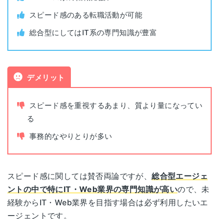
面接指導
あり
茨城県水戸市宮町1-3-41
スピード感のある転職活動が可能
茨城
メットライフ水戸ビル3F
平日（9:00~22:00）
総合型にしてはIT系の専門知識が豊富
面談可能時間
土日（10:00～19:00）
栃木県宇都宮市大通り2-3-1
宇都宮
井門宇都宮ビル 4F
電話面談
可能（オンライン面談も可能）
デメリット
群馬県高崎市八島町65
高崎
明石屋ビル 3F
スピード感を重視するあまり、質より量になってい
る
埼玉県さいたま市大宮区宮町2-35
埼玉
事務的なやりとりが多い
大宮MTビル2F
千葉県千葉市中央区弁天1-15-3
千葉
スピード感に関しては賛否両論ですが、
総合型エージェ
リードシー千葉駅前ビル 7F
ントの中で特にIT・Web業界の専門知識が高い
ので、未
経験からIT・Web業界を目指す場合は必ず利用したいエ
東京都豊島区東池袋3-1-1
池袋
ージェントです。
サンシャイン60 22F