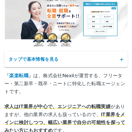
石川県金沢市広岡1丁目1-18
金沢
金沢KSビル7F
福井県福井市大手3-7-1
福井
福井県繊協ビル10F
山梨県甲府市丸の内1-17-10
山梨
タップで基本情報を見る
東武穴水ビル5F
『
楽楽転職
』は、株式会社Nexilが運営する、フリータ
長野県長野市中御所岡田町180-2
長野
ー・第二新卒・既卒・ニートに特化した転職エージェン
住友生命長野岡田町ビル1F
トです。
岐阜県岐阜市金町8-1
岐阜
求人はIT業界が中心で、エンジニアへの転職実績
があり
フロンティア丸杉ビル1F
サービス名
楽楽転職
ますが、他の業界の求人も扱っているので、
IT業界をメ
インに検討しつつ、幅広い業界で自分の可能性を探って
静岡県静岡市葵区黒金町59-6
静岡
大同生命静岡ビル 10F
公式サイト
https://rakuraku-tenshoku.com/
みたい方にもおすすめ
です。