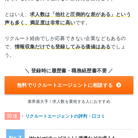
電話面談
可能
静岡
サウスポット静岡 5階
とはいえ、
求人数は「他社と圧倒的な差がある」という
声も多く、満足度は非常に高い
です。
愛知県名古屋市中村区名駅1-1-4
名古屋
JRセントラルタワーズ42階・43階
リクルート経由でしか応募できない企業などもあるの
で、
情報収集だけでも登録してみる価値はある
でしょ
京都府京都市下京区四条通室町東
京都
う。
入函谷鉾町88K・I四条ビル 4階
＼ 登録時に履歴書・職務経歴書不要 ／
大阪府大阪市北区角田町8-1
大阪
梅田阪急ビルオフィスタワー 31F
無料でリクルートエージェントに相談する
兵庫県神戸市中央区磯上通8-3-10
神戸
業界最大手！求人数を重視する人におすすめ
井門三宮ビル 4階
リクルートエージェントの評判・口コミ
岡山県岡山市北区駅元町1-6
岡山
岡山フコク生命駅前ビル 4階