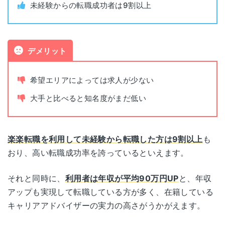
難波
未経験からの転職成功者は9割以上
パークスタワー30F
兵庫県神戸市中央区京町69
神戸
三宮第一生命ビルディング 11F
デメリット
兵庫県姫路市南駅前町100
希望エリアによっては求人が少ない
姫路
姫路パラシオ(パラシオ第2ビル) 4F
大手と比べると知名度がまだ低い
奈良県奈良市林小路町8-1
奈良
ニッセイ奈良若草ビル5F
楽楽転職を利用して未経験から転職した方は9割以上
も
おり、高い転職成功率を誇っているといえます。
和歌山県和歌山市美園町5-1-8
和歌山
山榮ビル8F
それと同時に、
利用者は年収が平均90万円UP
と、年収
アップも実現して転職している方が多く、在籍している
鳥取県鳥取市今町2-112
鳥取
キャリアアドバイザーの実力の高さがうかがえます。
アクティ日ノ丸総本社ビル7F