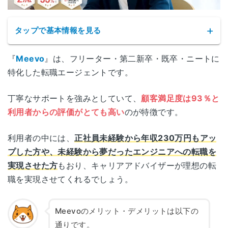
愛媛県松山市花園町1-3
松山
タップで基本情報を見る
日本生命松山市駅前ビル 3F
『
Meevo
』は、フリーター・第二新卒・既卒・ニートに
高知県高知市はりまや町2-2-11
高知
特化した転職エージェントです。
AIG高知ビル1F
丁寧なサポートを強みとしていて、
顧客満足度は93％と
福岡県福岡市中央区天神1-3-38
天神
利用者からの評価がとても高い
のが特徴です。
天神121ビル 5F
サービス名
Meevo
利用者の中には、
正社員未経験から年収230万円もアッ
福岡県北九州市小倉北区米町1-3-1
小倉
プした方や、未経験から夢だったエンジニアへの転職を
公式サイト
https://lp.mee-vo.com/
明治安田生命北九州ビル 5F
実現させた方
もおり、キャリアアドバイザーが理想の転
職を実現させてくれるでしょう。
運営会社
株式会社Meevo
佐賀県佐賀市駅前中央1-10-37
佐賀
佐賀駅前センタービル7F
職業紹介事業許可
Meevoのメリット・デメリットは以下の
11-ユ-301067
番号
長崎県長崎市興善町6-5
通りです。