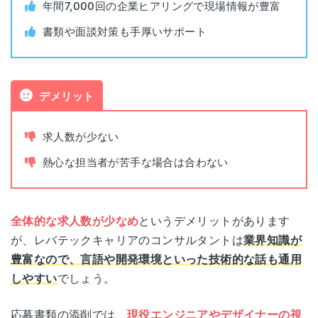
年間7,000回の企業ヒアリングで現場情報が豊富
平日(10:00～20:00)
面談可能時間
土(10:00~16:00)
書類や面談対策も手厚いサポート
電話面談
可能
デメリット
求人数が少ない
熱心な担当者が苦手な場合は合わない
全体的な求人数が少なめ
というデメリットがあります
が、レバテックキャリアのコンサルタントは
業界知識が
豊富なので、言語や開発環境といった技術的な話も通用
しやすい
でしょう。
応募書類の添削では、
現役エンジニアやデザイナーの視