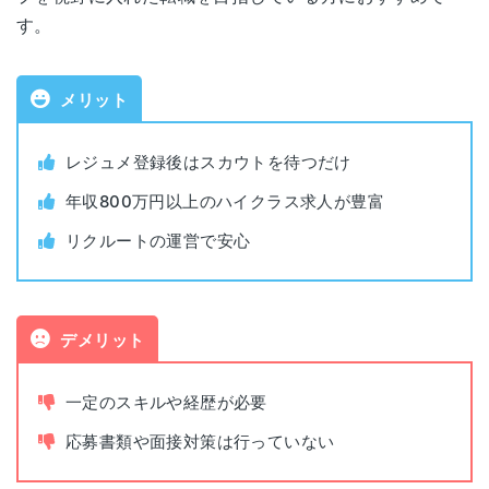
す。
株式会社インディードリクルートパー
運営会社
トナーズ
メリット
職業紹介事業許可
13-ユ-317880
レジュメ登録後はスカウトを待つだけ
番号
年収800万円以上のハイクラス求人が豊富
対象年代
年齢制限なし
リクルートの運営で安心
対象者
年収600万円以上
デメリット
利用料金
無料
一定のスキルや経歴が必要
公開求人数
483,653件（2025年5月時点）
応募書類や面接対策は行っていない
非公開求人数
非公開