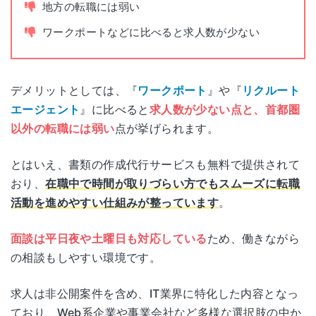
電話面談
可能
地方の転職には弱い
ワークポートなどに比べると求人数が少ない
デメリットとしては、『
ワークポート
』や『
リクルート
エージェント
』に比べると
求人数が少ない点と、首都圏
以外の転職には弱い
点が挙げられます。
とはいえ、書類の作成代行サービスも無料で提供されて
おり、
在職中で時間が取りづらい方でもスムーズに転職
活動を進めやすい仕組みが整っています
。
面談は平日夜や土曜日も対応している
ため、働きながら
の相談もしやすい環境です。
求人は非公開案件を含め、IT業界に特化した内容となっ
ており、Web系企業や事業会社など多様な選択肢の中か