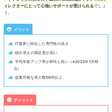
ィレクターにとって心強いサポートが受けられる
でしょ
対象年代
なし
う。
IT・WEB・ゲーム業界
対象者
を志望の人
メリット
利用料金
無料
IT業界に特化した専門性の高さ
紹介求人の満足度が高い
公開求人数
37,000件以上（2026年1月時点）
平均年収アップ率が81%と高い（※2023年1月時
非公開求人
7,300件以上 （2026年3月時点）
点）
提案可能な求人数56件以上
東京（渋谷）、大阪（梅田） オンラ
面談場所
イン可
面談可能時間
平日・土曜日
デメリット