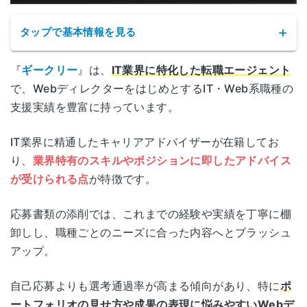
タップで基本情報を見る
『
ギークリー
』は、
IT業界に特化した転職エージェント
で、WebディレクターをはじめとするIT・Web系職種の
支援実績を豊富に持っています。
IT業界に精通したキャリアアドバイザーが在籍してお
サービス名
Geekly(ギークリー)
り、
業界特有のスキルやポジションに即したアドバイス
が受けられる点
が特徴です。
公式HP
https://geekly.co.jp/
応募書類の添削では、これまでの経験や実績を丁寧に棚
卸しし、職種ごとのニーズに合った内容へとブラッシュ
運営会社
株式会社Geekly
アップ。
職業紹介事業許可
13-ユ-305272
自己応募よりも選考通過率が高まる傾向があり、特に
ポ
番号
ートフォリオの見せ方や成果の表現に悩みやすいWebデ