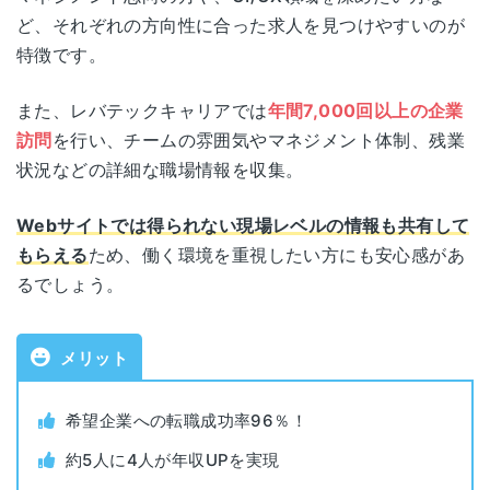
許可番号
堂島プラザビル 8F
ど、それぞれの方向性に合った求人を見つけやすいのが
特徴です。
対象年代
20代~40代
福岡県福岡市中央区天神1-1-1
福岡
アクロス福岡 12F
また、レバテックキャリアでは
年間7,000回以上の企業
IT･WEB業界志望のエンジニア経験者 (未
訪問
を行い、チームの雰囲気やマネジメント体制、残業
対象者
経験向けの求人は無し)
各拠点の詳細なアクセスはこちら
状況などの詳細な職場情報を収集。
利用料金
無料
Webサイトでは得られない現場レベルの情報も共有して
もらえる
ため、働く環境を重視したい方にも安心感があ
公開求人数
53,311件（2026年1月時点）
るでしょう。
非公開求人
あり
メリット
書類添削
あり
希望企業への転職成功率96％！
面接指導
あり
約5人に4人が年収UPを実現