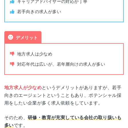
キャリアアドバイザーの対応が丁寧
大阪府大阪市北区大深町4-20
利用料金
無料
大阪
若手向きの求人が多い
グランフロント大阪タワーA 30F
公開求人数
非公開
福岡県福岡市博多区博多駅中央街8-1
福岡
JRJP博多ビル 7F
非公開求人数
非公開
デメリット
各拠点の詳細なアクセスはこちら
書類添削
あり
地方求人は少なめ
対応年代は広いが、若年層向けの求人が多い
面接指導
あり
平日(9:00~20:00)
面談可能時間
地方求人が少なめ
というデメリットがありますが、若手
土曜(10:00~18:00)
向きのエージェントということもあり、ポテンシャル採
用をしたい企業が多く求人依頼をしています。
電話面談
可能
そのため、
研修・教育が充実している会社の取り扱いも
多い
です。