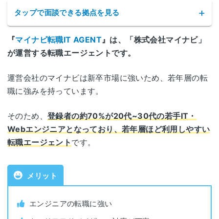
タップで面談できる拠点を見る
『
マイナビ転職IT AGENT
』は、「株式会社マイナビ」
面談できる拠点
が運営する転職エージェントです。
サービス名
マイナビ転職IT AGENT
北海道札幌市中央区北二条西3-1-20
運営会社のマイナビは新卒市場に強いため、若年層の転
北海道
札幌フコク生命越山ビル 9F
職に強みを持っています。
公式サイト
https://mynavi-agent.jp/it/
宮城県仙台市青葉区中央1-6-35
そのため、
登録者の約70%が20代~30代の若手IT・
宮城
運営会社
株式会社マイナビ
東京建物仙台ビル 8F
Webエンジニアとなっており、若年層ほど利用しやすい
転職エージェント
です。
職業紹介事業許可番号
13-ユ-080554
東京都中央区銀座4-12-15
東京
歌舞伎座タワー 25F
メリット
対象年代
20~30代
愛知県名古屋市中村区名駅4-7-1
名古屋
ミッドランドスクエア 9F
対象者
IT・Web業界
エンジニアの転職に強い