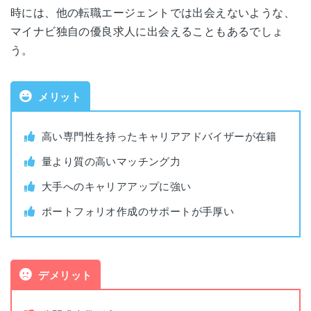
時には、他の転職エージェントでは出会えないような、
公式HP
https://mynavi-creator.jp
マイナビ独自の優良求人に出会えることもあるでしょ
う。
運営会社
株式会社マイナビワークス
職業紹介事業許可番号
13-ユ-308164
メリット
年齢制限なし
対象年代
高い専門性を持ったキャリアアドバイザーが在籍
(20代~30代中心)
量より質の高いマッチング力
IT・WEB・ゲーム業界
大手へのキャリアアップに強い
対象者
で転職したい人
ポートフォリオ作成のサポートが手厚い
利用料金
無料
公開求人数
2,452件（2026年1月時点）
デメリット
非公開求人数
非公開