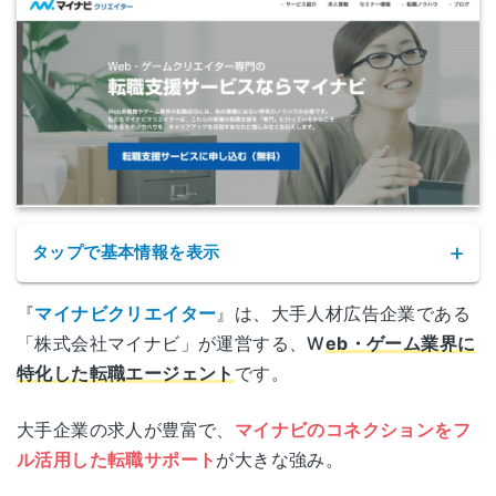
タップで基本情報を表示
『
マイナビクリエイター
』は、大手人材広告企業である
「株式会社マイナビ」が運営する、W
eb・ゲーム業界に
特化した転職エージェント
です。
大手企業の求人が豊富で、
マイナビのコネクションをフ
サービス名
マイナビクリエイター
ル活用した転職サポート
が大きな強み。