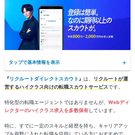
タップで基本情報を表示
『
リクルートダイレクトスカウト
』
は、
リクルートが運
営するハイクラス向けの転職スカウトサービス
です。
特化型の転職エージェントではありませんが、
Webディ
レクターのハイクラス求人を多数保有
しています。
サービス名
リクルートダイレクトスカウト
特に、すでに一定のスキルと経歴を持ち、キャリアアッ
プを視野に入れた転職を目指している方におすすめで
公式サイト
https://directscout.recruit.co.jp/