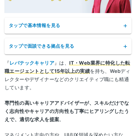
タップで基本情報を見る
タップで面談できる拠点を見る
『
レバテックキャリア
』は、
IT・Web業界に特化した転
レバテックキャリアの拠点
職エージェントとして15年以上の実績
を持ち、Webディ
レクターやデザイナーなどのクリエイティブ職にも精通
サービス名
レバテックキャリア
東京都渋谷区渋谷2-24-12
しています。
東京
渋谷スクランブルスクエア 24F・25F
公式HP
https://career.levtech.jp
専門性の高いキャリアアドバイザーが、スキルだけでな
愛知県名古屋市中区栄3-3-21
く志向性やキャリアの方向性も丁寧にヒアリングしたう
名古屋
運営会社
レバテック株式会社
セントライズ栄 9F
えで、適切な求人を提案
。
職業紹介事業
大阪府大阪市北区堂島1-5-30
マネジメント志向の方や、UI/UX領域を深めたい方な
13-ユ-308734
大阪