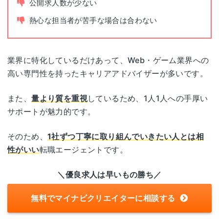
公開求人数が少ない
熱心な担当者が苦手な場合は合わない
書類添削
あり
面接指導
あり
業界に特化しているだけあって、Web・ゲーム業界への
高い専門性を持ったキャリアアドバイザーが多いです。
平日
面談可能時間
(9：15～17：45)
また、
量より質を重視
しているため、1人1人への手厚い
サポートが魅力的です。
東京都新宿区西新宿1-6-1
面談場所
新宿エルタワー27F
そのため、
1社ずつ丁寧に取り組んでいきたい人とは相
性がいい
転職エージェントです。
電話面談
可能
＼優良求人は早いもの勝ち／
無料でマイナビクリエイターに相談する