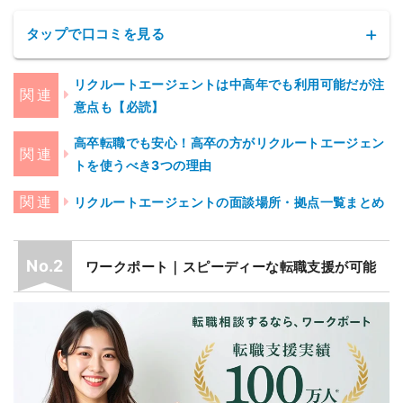
タップで口コミを見る
リクルートエージェントは中高年でも利用可能だが注
意点も【必読】
[接客営業] 40代後半/年収200万円
高卒転職でも安心！高卒の方がリクルートエージェン
総合評価：★★★★★5
トを使うべき3つの理由
行きたい業界も沢山あったのでアドバイザーの方
に相談に乗って頂き、
自分では表現できないこと
リクルートエージェントの面談場所・拠点一覧まとめ
をお相手に伝えて頂き、すんなりと面接をしてい
ただくことが出来ました。
スキルを無駄にしない
ようにと緊張していたのですが、
就業後もフォロ
ワークポート｜スピーディーな転職支援が可能
ーして頂けるとのことで安心して仕事につくこと
が出来ました。
40代で夢が実現し本当に感謝しています。