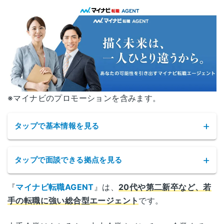
石川県金沢市広岡1丁目1-18
できたというのもワークポートだったからかな、
金沢
金沢KSビル7F
と思います。
福井県福井市大手3-7-1
福井
福井県繊協ビル10F
[Webマーケティング] 20代後半・男性/年収400
山梨県甲府市丸の内1-17-10
万台
山梨
総合評価：★★★★☆ 4
東武穴水ビル5F
※マイナビのプロモーションを含みます。
未経験からの業界転職ですが、IT・Webに強いと
いう評判を聞いて登録しました。
長野県長野市中御所岡田町180-2
タップで基本情報を見る
長野
住友生命長野岡田町ビル1F
Webの業種はエンジニアやデザイナーを除けば
未
経験OKな職種も多く、思った以上に選択肢があ
りました。
タップで面談できる拠点を見る
岐阜県岐阜市金町8-1
岐阜
その中でも担当者さんに紹介して頂いた優良ベン
フロンティア丸杉ビル1F
チャーに内定を頂けました。
『
マイナビ転職AGENT
』は、
20代や第二新卒など、若
面談できる拠点
後ほど聞くと、ワークポートの独占求人だったそ
手の転職に強い総合型エージェント
です。
静岡県静岡市葵区黒金町59-6
う。
静岡
大同生命静岡ビル 10F
サービス名
マイナビ転職AGENT
北海道札幌市中央区北二条西3-1-20