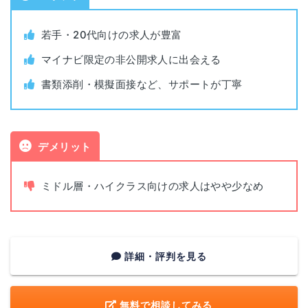
パークスタワー30F
各拠点の詳細なアクセスはこちら
若手・20代向けの求人が豊富
書類添削
あり
兵庫県神戸市中央区京町69
神戸
マイナビ限定の非公開求人に出会える
三宮第一生命ビルディング 11F
面接指導
あり
書類添削・模擬面接など、サポートが丁寧
兵庫県姫路市南駅前町100
姫路
平日(9:00~20:30) 土曜(9:30~17:
姫路パラシオ(パラシオ第2ビル) 4F
面談可能時間
30)
デメリット
奈良県奈良市林小路町8-1
奈良
電話面談
可
ニッセイ奈良若草ビル5F
ミドル層・ハイクラス向けの求人はやや少なめ
和歌山県和歌山市美園町5-1-8
和歌山
山榮ビル8F
詳細・評判を見る
鳥取県鳥取市今町2-112
鳥取
アクティ日ノ丸総本社ビル7F
無料で相談してみる