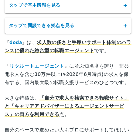
タップで基本情報を見る
のも好印象
でした。担当者に紹介してもらった企
愛媛県松山市花園町1-3
業先に転職することが無事できたので良かったで
松山
日本生命松山市駅前ビル 3F
す。
タップで面談できる拠点を見る
高知県高知市はりまや町2-2-11
高知
AIG高知ビル1F
『
doda
』は、
求人数の多さと手厚いサポート体制のバラ
dodaの拠点
ンスに優れた総合型の転職エージェント
です。
[事務] 30代前半/年収200万台
福岡県福岡市中央区天神1-3-38
総合評価：★★★★☆4
サービス名
doda(デューダ)
天神
北海道札幌市中央区北一条西4丁目2-2
『
リクルートエージェント
』に並ぶ知名度を誇り、非公
天神121ビル 5F
北海道
担当の人がとても真摯に相談に乗ってくれた。
札幌ノースプラザ9F
開求人を含む30万件以上(※2026年6月時点)の求人を保
公式サイト
https://doda.jp/
面談の時間の中でも、前職までの経歴やこれから
有する、国内最大級の転職支援サービスのひとつです。
福岡県北九州市小倉北区米町1-3-1
の希望についてもかなり具体的に質問してもらっ
小倉
宮城県仙台市青葉区国分町1-7-16
明治安田生命北九州ビル 5F
宮城
て、自分自身でもこれからのキャリアをイメージ
運営会社
パーソルキャリア株式会社
ウッドライズ仙台9F
大きな特徴は、
「自分で求人を検索できる転職サイト」
しやすくなった。
と「キャリアアドバイザーによるエージェントサービ
面談後に紹介いただいた仕事についても、
希望条
佐賀県佐賀市駅前中央1-10-37
佐賀
職業紹介事業
東京都港区麻布台一丁目3番1号
件に合わないものはなかったし、書類の添削や面
佐賀駅前センタービル7F
ス」の両方を利用できる
点。
13-ユ-304785
東京
許可番号
麻布台ヒルズ 森JPタワー21階
接対策にも付き合っていただき、とても勉強にな
った
。
自分のペースで進めたい人もプロにサポートしてほしい
長崎県長崎市興善町6-5
長崎
紹介いただいた仕事には不採用となったが、その
対象年代
年齢制限なし
神奈川県横浜市神奈川区金港町1‐4