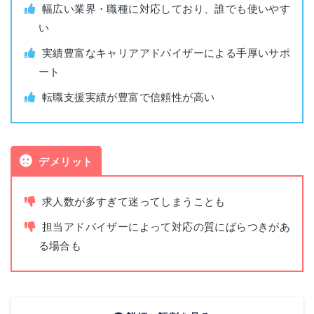
面接指導
あり
幅広い業界・職種に対応しており、誰でも使いやす
い
長野県長野市南千歳1-12-7
平日(10:00~19:30) 土(10:00~18:00) 日
長野
面談可能時間
実績豊富なキャリアアドバイザーによる手厚いサポ
新正和ビル 5F
(10:00~17:00)
ート
静岡県静岡市駿河区南町18-1
転職支援実績が豊富で信頼性が高い
電話面談
可能
静岡
サウスポット静岡 5階
愛知県名古屋市中村区名駅1-1-4
名古屋
デメリット
JRセントラルタワーズ42階・43階
求人数が多すぎて迷ってしまうことも
京都府京都市下京区四条通室町東
京都
入函谷鉾町88K・I四条ビル 4階
担当アドバイザーによって対応の質にばらつきがあ
る場合も
大阪府大阪市北区角田町8-1
大阪
梅田阪急ビルオフィスタワー 31F