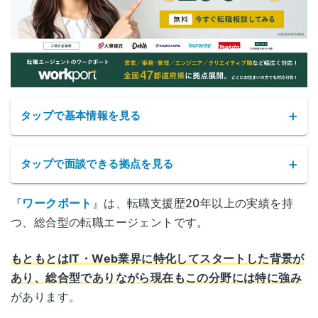
[事務職] 30代後半/年収400万代
総合評価：★★★★★5
他のエージェントサービスよりもニッチな業界の
求人件数を多く紹介いただく事ができ、こちらの
希望条件に合わせて調整いただけたことがありま
した。
タップで基本情報を見る
職務経歴の棚卸や履歴書等の作り方、自分では気
が付けない長所・短所のフォローなど転職活動初
心者でも、ちゃんとした活動ができるようなサポ
タップで面談できる拠点を見る
ートをしていただく事ができました。
担当者の方にもよるかと思いますが、内定時にも
『
ワークポート
』は、転職支援歴20年以上の実績を持
手続き等で細かくサポートしてもらえ、
最初から
ワークポートの拠点
最後まで信頼できるサービスでした。
つ、総合型の転職エージェントです。
サービス名
ワークポート(WORKPORT)
北海道札幌市北区北6条西1-4-2
もともとはIT・Web業界に特化してスタートした背景が
札幌
ファーストプラザビル 2F
あり、総合型でありながら現在もこの分野には特に強み
公式サイト
https://www.workport.co.jp/
があります。
[営業] 20代前半/年収400万台
青森県青森市長島2-10-5
総合評価：★★★★☆4
青森