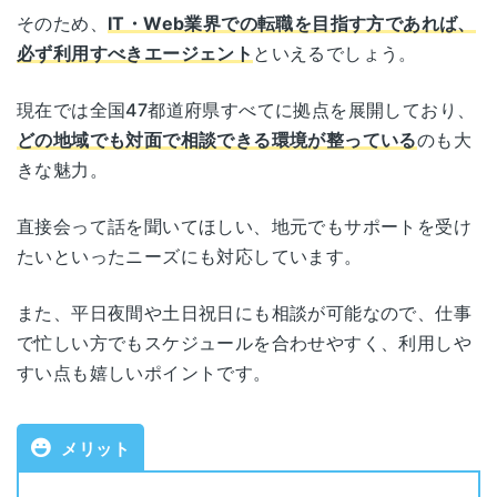
運営会社
株式会社ワークポート
パークフロント青い森ビル1F
そのため、
IT・Web業界での転職を目指す方であれば、
私がリクルートを利用して良かったところは、ま
必ず利用すべきエージェント
といえるでしょう。
ずリクルートさんは
他社と比べてもダントツで印
職業紹介事業許可番号
13-ユ-040590
岩手県盛岡市盛岡駅西通2-9-1
象が良い会社
だなと思いました。
盛岡
マリオス11F
私は、職務経歴に関して少し苦手な部分があり、
現在では全国47都道府県すべてに拠点を展開しており、
対象年代
年齢制限なし
それをリクルートさんの方でお話しして見せた時
どの地域でも対面で相談できる環境が整っている
のも大
に丁寧に修正してくださりました。他社ではあま
宮城県仙台市青葉区一番町1-9-1
きな魅力。
仙台
り無いことなのでとても助かりました。
仙台トラストタワー10F
対象者
全業種・職種
直接会って話を聞いてほしい、地元でもサポートを受け
秋田県秋田市中通2-4-15
利用料金
無料
たいといったニーズにも対応しています。
秋田
秋田朝日生命丸島ビル6F
公開求人数
129,780件（2026年1月時点）
また、平日夜間や土日祝日にも相談が可能なので、仕事
山形県山形市香澄町3-1-7
で忙しい方でもスケジュールを合わせやすく、利用しや
山形
朝日生命山形ビル8F
非公開求人数
保有求人情報の約70～95％
すい点も嬉しいポイントです。
福島県郡山市駅前2-12-2
書類添削
あり
郡山
メリット
日本生命郡山駅前ビル 1F
面接指導
あり