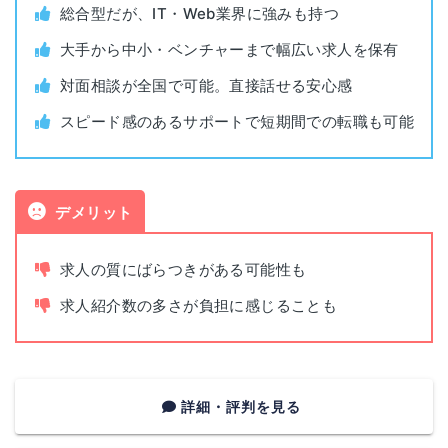
茨城県水戸市宮町1-3-41
総合型だが、IT・Web業界に強みも持つ
茨城
メットライフ水戸ビル3F
平日（9:00~22:00）
大手から中小・ベンチャーまで幅広い求人を保有
面談可能時間
土日（10:00～19:00）
対面相談が全国で可能。直接話せる安心感
栃木県宇都宮市大通り2-3-1
宇都宮
井門宇都宮ビル 4F
スピード感のあるサポートで短期間での転職も可能
電話面談
可能（オンライン面談も可能）
群馬県高崎市八島町65
高崎
明石屋ビル 3F
デメリット
埼玉県さいたま市大宮区宮町2-35
埼玉
求人の質にばらつきがある可能性も
大宮MTビル2F
求人紹介数の多さが負担に感じることも
千葉県千葉市中央区弁天1-15-3
千葉
リードシー千葉駅前ビル 7F
東京都豊島区東池袋3-1-1
詳細・評判を見る
池袋
サンシャイン60 22F