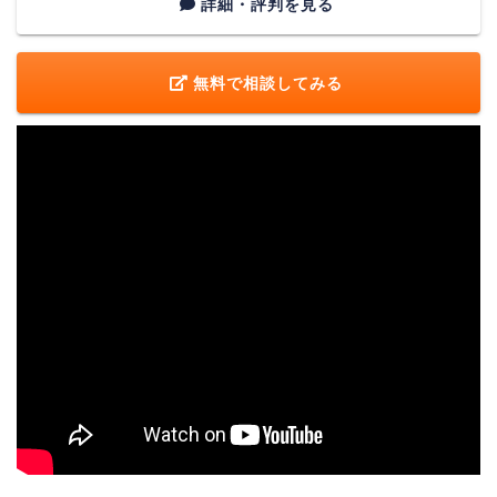
兵庫県神戸市中央区磯上通8-3-10
詳細・評判を見る
神戸
井門三宮ビル 4階
無料で相談してみる
岡山県岡山市北区駅元町1-6
岡山
岡山フコク生命駅前ビル 4階
広島県広島市中区八丁堀14-4
広島
JEI広島八丁堀ビル 10階
福岡県福岡市中央区舞鶴1-1-3
福岡
リクルート天神ビル 7階
各拠点の詳細なアクセスはこちら