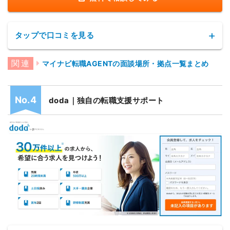
島根県松江市朝日町498-6
島根
日進松江ビル2F
タップで口コミを見る
岡山県岡山市北区駅元町15-1
岡山
リットシティビル4F
マイナビ転職AGENTの面談場所・拠点一覧まとめ
広島県広島市南区松原町2-62
広島
[営業] 30代後半/年収400万台
広島JPビルディング6F
doda｜独自の転職支援サポート
総合評価：★★★★☆4
マイナビ転職AGENTを利用してみて、
担当者の
山口県下関市細江町1-2-10
「レスポンスの速さ」に驚きました
。
山口
エストラスト第2ビル7F
登録してからすぐに連絡をしてもらい、その場で
電話越しにカウンセリングを受け、
次の日にはこ
徳島県徳島市寺島本町西1-7-1
ちらの希望に沿った求人案件を何件か紹介してく
徳島
れました
。
徳島駅前171ビル1F
大手企業の求人案件はなく、中小企業の求人案件
でしたが、キャリアがあまり高くない自分には、
香川県高松市兵庫町8-1
高松
転職活動しやすかったので良かったです。
高松兵庫町ビル 6F
転職活動に関するサポートも熱心にしてもらえた