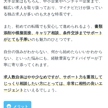
大手企業はもちろん、中小企業やベンチャー企業まで、
北海道
札幌フコク生命越山ビル 9F
幅広い求人を取り扱っており、マイナビだけが扱ってい
愛知県名古屋市西区牛島町6-1
公式サイト
https://mynavi-agent.jp/
名古屋
る独占求人が多いのも大きな特長です。
名古屋ルーセントタワー 5F
宮城県仙台市青葉区中央1-6-35
[エンジニア] 20代後半・男性/年収300万台
宮城
総合評価：★★★★☆4
運営会社
株式会社マイナビ
東京建物仙台ビル 8F
また、初めての転職でも安心して進められるよう、
書類
三重県四日市市浜田町6-11
三重
求人情報が1日に10件以上も届くので、整理が苦
添削や模擬面接、キャリア相談、条件交渉までサポート
サムティ四日市ビル2F
職業紹介事業許可番
東京都中央区銀座4-12-15
手な私はかなりゴチャゴチャになってしまいまし
がとても手厚い
のも魅力のひとつです。
13-ユ-080554
東京
た。
号
歌舞伎座タワー 25F
滋賀県大津市末広町1-1
そこで役に立ったのがeコンシェルというツール
滋賀
自分の強みがわからない、何から始めたらいいかわから
日本生命大津ビル5F
です。これで新規求人も見やすくなりましたし、
対象年代
年齢制限なし
愛知県名古屋市中村区名駅4-7-1
ない、といった悩みにも、経験豊富なアドバイザーが丁
名古屋
選考結果がどうなったのかなども管理できるの
ミッドランドスクエア 9F
寧に寄り添ってくれます。
で、
いちいちスケジュール帳にびっしり書く必要
京都府京都市下京区真苧屋町207番地
京都
対象者
全業種・職種
もなくなりました。
ネオフィス七条烏丸 4F
大阪府大阪市北区大深町4-20
チャットで転職相談ができるアプリもかなり便利
求人数自体はやや少なめですが、サポート力を重視して
大阪
グランフロント大阪タワーA 30F
利用料金
無料
でした。
じっくり相談したい方にとっては、非常に相性の良いエ
大阪府大阪市北区大深町4-20
梅田
ージェント
といえるでしょう。
グランフロント大阪タワーＡ22F
福岡県福岡市博多区博多駅中央街8-1
公開求人数
非公開
福岡
JRJP博多ビル 7F
大阪府大阪市浪速区難波中2-10-70
メリット
難波
非公開求人数
非公開