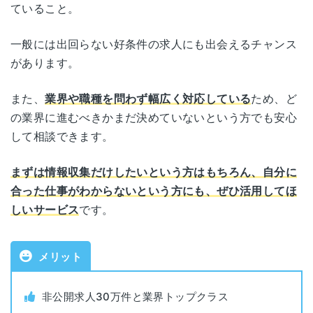
ていること。
埼玉県さいたま市大宮区下町1丁目8番1号
埼玉
職業紹介事業
大宮下町1丁目ビル 6階
一般には出回らない好条件の求人にも出会えるチャンス
13-ユ-317880
許可番号
があります。
栃木県宇都宮市宮みらい2番15号
宇都宮
対象年代
年齢制限なし
宮みらいスクエア 2F
また、
業界や職種を問わず幅広く対応している
ため、ど
の業界に進むべきかまだ決めていないという方でも安心
対象者
全業種・職種
北海道札幌市中央区北四条西5-1
して相談できます。
北海道
アスティ45ビル 10階
利用料金
無料
まずは情報収集だけしたいという方はもちろん、自分に
宮城県仙台市青葉区一番町1-9-1
合った仕事がわからないという方にも、ぜひ活用してほ
仙台
仙台トラストタワー 11F
公開求人数
729,692件（2026年1月時点）
しいサービス
です。
石川県金沢市本町1-5-2
非公開求人数
268,956件（2025年5月時点）
金沢
メリット
リファーレ 10F
書類添削
あり
新潟県新潟市中央区東大通1-3-10
非公開求人30万件と業界トップクラス
新潟
大樹生命新潟ビル 3F