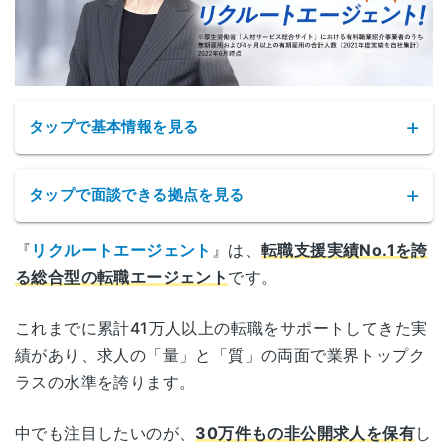
当サイトに寄せられた口コミの他、LINE@やTwitterで
の相談、直接取材やアンケートなどで
累計556件の口
コミ
が集まっています。
タップで基本情報を見る
タップで面談できる拠点を見る
『
リクルートエージェント
』は、
転職支援実績No.1を誇
リクルートエージェントの拠点
る総合型の転職エージェント
です。
サービス名
リクルートエージェント
東京
東京都千代田区丸の内1-9-2
これまでに累計41万人以上の転職をサポートしてきた実
(丸の内)
グラントウキョウサウスタワー
績があり、求人の「量」と「質」の両面で業界トップク
公式サイト
https://www.r-agent.com/
ラスの水準を誇ります。
神奈川県横浜市西区高島2-19-12
横浜
株式会社インディードリクルートパート
スカイビル 16階
中でも注目したいのが、
30万件もの非公開求人を保有
し
運営会社
ナーズ