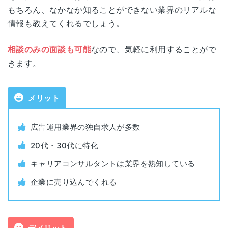
もちろん、なかなか知ることができない業界のリアルな
公式サイト
https://adope-tensyoku.jp/
情報も教えてくれるでしょう。
運営会社
Hype Agency株式会社
相談のみの面談も可能
なので、気軽に利用することがで
きます。
職業紹介事業許可番号
13-ユ-312944
対象年代
20代・30代
メリット
対象者
広告業界で働きたい人
広告運用業界の独自求人が多数
20代・30代に特化
利用料金
無料
キャリアコンサルタントは業界を熟知している
公開求人数
非公開
企業に売り込んでくれる
非公開求人数
非公開