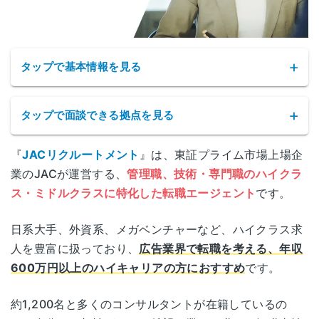
タップで基本情報を見る
タップで面談できる拠点を見る
『
JACリクルートメント
』は、東証プライム市場上場企
JACリクルートメントの拠点
業のJACが運営する、
管理職、技術・専門職のハイクラ
ス・ミドルクラスに特化した転職エージェント
です。
サービス名
JACリクルートメント
東京都千代田区神田神保町1-105
東京
神保町三井ビルディング14階
日系大手、外資系、メガベンチャーなど、ハイクラス求
公式サイト
http://www.jac-recruitment.jp/
人を豊富に扱っており、
広告業界で転職を考える、年収
宮城県仙台市青葉区花京院1-2-15
600万円以上のハイキャリアの方におすすめ
です。
宮城
株式会社ジェイエイシーリクルート
ソララプラザ3階
運営会社
メント
約1,200名と多くのコンサルタントが在籍しているの
埼玉県さいたま市大宮区桜木町一丁目7番地5