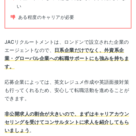
い
兵庫県神戸市中央区磯上通8-3-10
平日(9:30~19:30)
神戸
面談可能時間
井門三宮ビル10階
土曜は応相談
ある程度のキャリアが必要
京都府京都市下京区烏丸通四条下ル水銀屋町620
京都
番地
JACリクルートメントは、ロンドンで設立された企業の
COCON烏丸4階
エージェントなので、
日系企業だけでなく、外資系企
業・グローバル企業への転職サポートにも強み
を持ちま
広島県広島市東区若草町12-1
広島
す。
アクティブインターシティ広島8階
応募企業によっては、英文レジュメ作成や英語面接対策
福岡県福岡市博多区博多駅中央街8-1
福岡
も行ってくれるため、安心して転職活動を進めることが
JRJP博多ビル3階
できます。
各拠点の詳細なアクセスはこちら
非公開求人の割合が大きいので、まずはキャリアカウン
セリングを受けてコンサルタントに求人を紹介してもら
いましょう
。