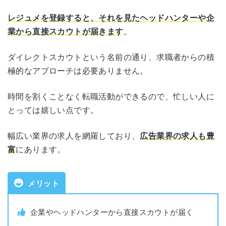
レジュメを登録すると、それを見たヘッドハンターや企
サービス名
リクルートダイレクトスカウト
業から直接スカウトが届きます
。
ダイレクトスカウトという名前の通り、求職者からの積
公式サイト
https://directscout.recruit.co.jp/
極的なアプローチは必要ありません。
株式会社インディードリクルートパー
運営会社
時間を割くことなく転職活動ができるので、忙しい人に
トナーズ
とっては嬉しい点です。
職業紹介事業許可
13-ユ-317880
幅広い業界の求人を網羅しており、
広告業界の求人も豊
番号
富
にあります。
対象年代
年齢制限なし
メリット
対象者
年収600万円以上
企業やヘッドハンターから直接スカウトが届く
利用料金
無料