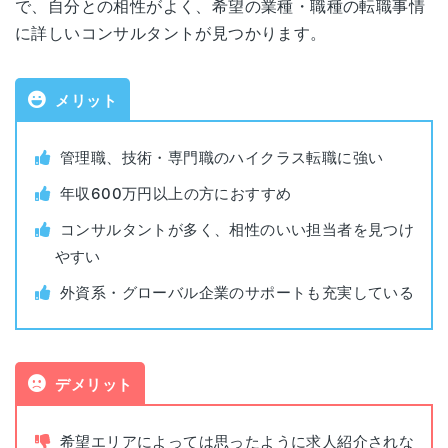
で、自分との相性がよく、希望の業種・職種の転職事情
埼玉
職業紹介事業許可
ソニックシティビル20階
13-ユ-010227
に詳しいコンサルタントが見つかります。
番号
神奈川県横浜市西区高島2-19-12
横浜
対象年代
年齢制限なし
スカイビル18階
メリット
対象者
年収500万円以上
名古
愛知県名古屋市中村区名駅4-8-18
管理職、技術・専門職のハイクラス転職に強い
屋
名古屋三井ビルディング北館15階
年収600万円以上の方におすすめ
利用料金
無料
コンサルタントが多く、相性のいい担当者を見つけ
静岡県浜松市中区板屋町111-2
浜松
やすい
浜松アクトタワー25階
公開求人数
約15,000件
外資系・グローバル企業のサポートも充実している
静岡県静岡市葵区御幸町11番地30
非公開求人数
非公開
静岡
エクセルワード静岡ビル4階
書類添削
あり
デメリット
大阪府大阪市北区梅田2-2-2
大阪
ヒルトンプラザウエスト オフィスタワー12階
面接指導
あり
希望エリアによっては思ったように求人紹介されな