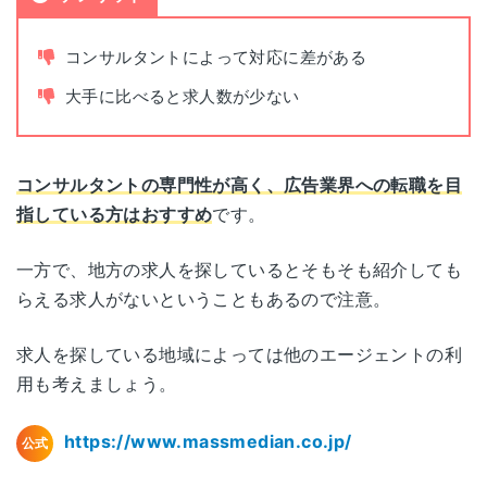
公開求人数
5,353件（2026年1月時点）
コンサルタントによって対応に差がある
非公開求人数
非公開
大手に比べると求人数が少ない
書類添削
あり
コンサルタントの専門性が高く、広告業界への転職を目
面接指導
あり
指している方はおすすめ
です。
平日(9:30~19:30)
一方で、地方の求人を探しているとそもそも紹介しても
面談可能時間
土日祝(10:00~16:30)
らえる求人がないということもあるので注意。
電話面談
可能
求人を探している地域によっては他のエージェントの利
用も考えましょう。
https://www.massmedian.co.jp/
公式