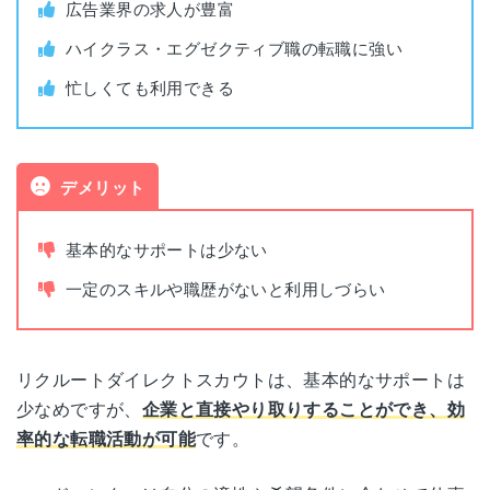
広告業界の求人が豊富
公開求人数
483,653件（2025年5月時点）
ハイクラス・エグゼクティブ職の転職に強い
忙しくても利用できる
非公開求人数
非公開
デメリット
基本的なサポートは少ない
一定のスキルや職歴がないと利用しづらい
リクルートダイレクトスカウトは、基本的なサポートは
少なめですが、
企業と直接やり取りすることができ、効
率的な転職活動が可能
です。