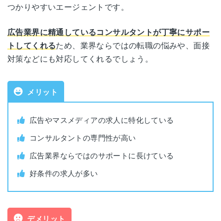
つかりやすいエージェントです。
サービス名
マスメディアン
東京都港区南青山3-11-13
東京
新青山東急ビル9階
広告業界に精通しているコンサルタントが丁寧にサポー
https://www.massmedian.co.j
公式HP
トしてくれる
ため、業界ならではの転職の悩みや、面接
p/
愛知県名古屋市東区東桜1-13-3
対策などにも対応してくれるでしょう。
名古屋
NHK名古屋放送センタービル6階
運営会社
株式会社マスメディアン
大阪府大阪市北区堂島2-1-31
メリット
大阪
職業紹介事業許可番
京阪堂島ビル5階
13-ユ-040475
号
広告やマスメディアの求人に特化している
福岡県福岡市博多区博多駅中央街8-1
福岡
コンサルタントの専門性が高い
対象年代
年齢制限なし
JRJP博多ビル4階
広告業界ならではのサポートに長けている
広告・Web・マスコミ業界
各拠点の詳細なアクセスはこちら
好条件の求人が多い
対象者
志望の人
利用料金
無料
デメリット