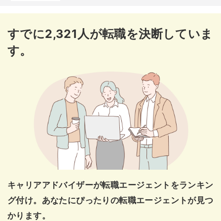
富山第一生命ビルディング8F
石川県金沢市広岡1丁目1-18
すでに2,321人が転職を決断していま
金沢
金沢KSビル7F
す。
福井県福井市大手3-7-1
福井
福井県繊協ビル10F
山梨県甲府市丸の内1-17-10
山梨
東武穴水ビル5F
長野県長野市中御所岡田町180-2
長野
住友生命長野岡田町ビル1F
キャリアアドバイザーが転職エージェントをランキン
岐阜県岐阜市金町8-1
岐阜
フロンティア丸杉ビル1F
グ付け。あなたにぴったりの転職エージェントが見つ
かります。