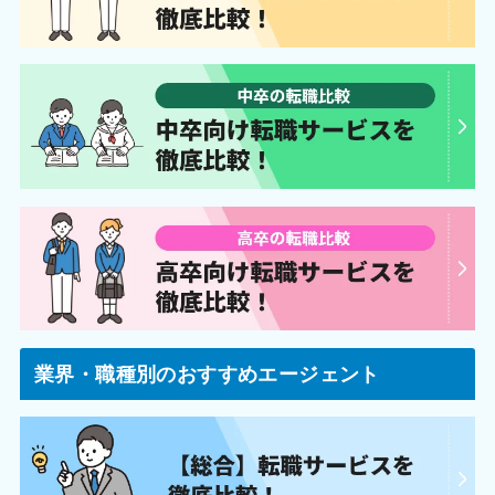
長崎県長崎市興善町6-5
長崎
興善町イーストビル 10F
熊本県熊本市中央区安政町4-23
熊本
アクア熊本水道町 6F
大分県大分市末広町1-1-18
大分
ニッセイ大分駅前ビル13F
宮崎県宮崎市錦町1-10
宮崎
宮崎グリーンスフィア壱番館3F
業界・職種別のおすすめエージェント
鹿児島県鹿児島市西千石町1-1
鹿児島
鹿児島西千石第一生命ビルディング 5F
沖縄県那覇市旭町116-37