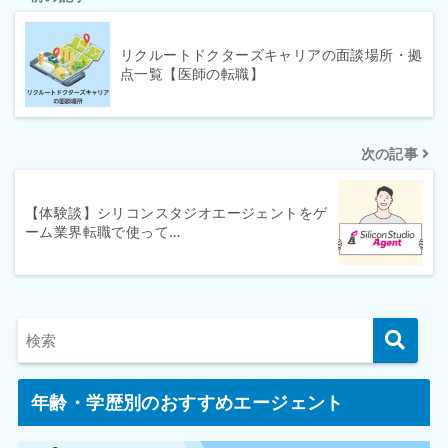
アクティ日ノ丸総本社ビル7F
リクルートドクターズキャリアの面談場所・拠
島根県松江市朝日町498-6
島根
点一覧【医師の転職】
日進松江ビル2F
岡山県岡山市北区駅元町15-1
岡山
次の記事
リットシティビル4F
【体験談】シリコンスタジオエージェントをゲ
広島県広島市南区松原町2-62
広島
ーム業界転職で使って…
広島JPビルディング6F
山口県下関市細江町1-2-10
山口
エストラスト第2ビル7F
徳島県徳島市寺島本町西1-7-1
徳島
年齢・学歴別のおすすめエージェント
徳島駅前171ビル1F