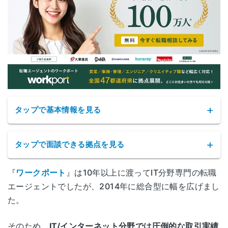
広島JPビルディング6F
山口県下関市細江町1-2-10
山口
エストラスト第2ビル7F
徳島県徳島市寺島本町西1-7-1
徳島
徳島駅前171ビル1F
タップで基本情報を見る
香川県高松市兵庫町8-1
高松
高松兵庫町ビル 6F
タップで面談できる拠点を見る
愛媛県松山市花園町1-3
松山
日本生命松山市駅前ビル 3F
『
ワークポート
』は10年以上に渡ってIT分野専門の転職
ワークポートの拠点
エージェントでしたが、2014年に総合型に幅を広げまし
高知県高知市はりまや町2-2-11
高知
た。
サービス名
ワークポート(WORKPORT)
AIG高知ビル1F
北海道札幌市北区北6条西1-4-2
札幌
ファーストプラザビル 2F
そのため、
IT/インターネット分野では圧倒的な取引実績