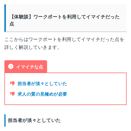
秋田県秋田市中通2-4-15
秋田
【体験談】ワークポートを利用してイマイチだった
秋田朝日生命丸島ビル6F
点
山形県山形市香澄町3-1-7
山形
ここからはワークポートを利用してイマイチだった点を
朝日生命山形ビル8F
詳しく解説していきます。
福島県郡山市駅前2-12-2
郡山
日本生命郡山駅前ビル 1F
イマイチな点
茨城県水戸市宮町1-3-41
担当者が淡々としていた
茨城
メットライフ水戸ビル3F
求人の質の見極めが必要
栃木県宇都宮市大通り2-3-1
宇都宮
井門宇都宮ビル 4F
担当者が淡々としていた
群馬県高崎市八島町65
高崎