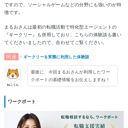
ですので、ソーシャルゲームなどの分野にも強いのが特
奈良県奈良市林小路町8-1
徴です。
奈良
ニッセイ奈良若草ビル5F
まるおさんは最初の転職活動で特化型エージェントの
和歌山県和歌山市美園町5-1-8
『ギークリー』も併用しており、こちらの体験談も書い
和歌山
山榮ビル8F
てくださいましたので、合わせてご覧ください。
鳥取県鳥取市今町2-112
ギークリーを実際に利用した体験談
鳥取
アクティ日ノ丸総本社ビル7F
最後に、今回まるおさんが利用したワー
島根県松江市朝日町498-6
クポートの基礎情報をお伝えしますね！
島根
日進松江ビル2F
ねこくん
岡山県岡山市北区駅元町15-1
ワークポート
岡山
リットシティビル4F
広島県広島市南区松原町2-62
広島