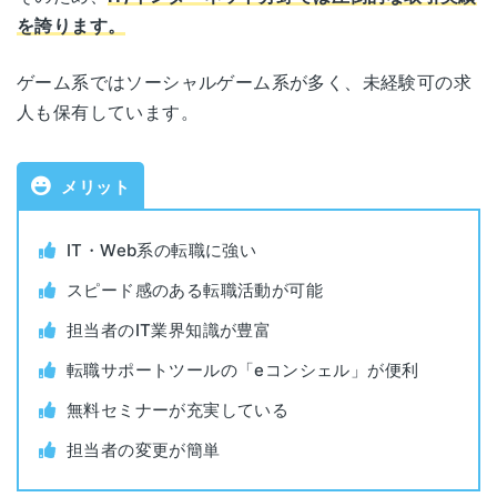
公式サイト
https://www.workport.co.jp/
福岡県福岡市中央区天神1-3-38
天神
を誇ります。
天神121ビル 5F
青森県青森市長島2-10-5
青森
運営会社
株式会社ワークポート
パークフロント青い森ビル1F
ゲーム系ではソーシャルゲーム系が多く、未経験可の求
福岡県北九州市小倉北区米町1-3-1
人も保有しています。
小倉
明治安田生命北九州ビル 5F
職業紹介事業許可番号
13-ユ-040590
岩手県盛岡市盛岡駅西通2-9-1
盛岡
マリオス11F
佐賀県佐賀市駅前中央1-10-37
メリット
対象年代
年齢制限なし
佐賀
佐賀駅前センタービル7F
宮城県仙台市青葉区一番町1-9-1
仙台
仙台トラストタワー10F
対象者
全業種・職種
IT・Web系の転職に強い
長崎県長崎市興善町6-5
長崎
スピード感のある転職活動が可能
興善町イーストビル 10F
秋田県秋田市中通2-4-15
利用料金
無料
秋田
担当者のIT業界知識が豊富
秋田朝日生命丸島ビル6F
熊本県熊本市中央区安政町4-23
公開求人数
129,780件（2026年1月時点）
転職サポートツールの「eコンシェル」が便利
熊本
アクア熊本水道町 6F
山形県山形市香澄町3-1-7
山形
無料セミナーが充実している
朝日生命山形ビル8F
非公開求人数
保有求人情報の約70～95％
大分県大分市末広町1-1-18
担当者の変更が簡単
大分
ニッセイ大分駅前ビル13F
福島県郡山市駅前2-12-2
書類添削
あり
郡山