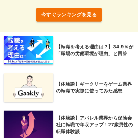
静岡県静岡市葵区黒金町59-6
静岡
大同生命静岡ビル 10F
今すぐランキングを見る
愛知県名古屋市西区牛島町6-1
名古屋
名古屋ルーセントタワー 5F
【転職を考える理由は？】34.9％が
三重県四日市市浜田町6-11
「職場の労働環境が理由」と回答
三重
サムティ四日市ビル2F
滋賀県大津市末広町1-1
滋賀
日本生命大津ビル5F
【体験談】ギークリーをゲーム業界
の転職で実際に使ってみた感想
京都府京都市下京区真苧屋町207番地
京都
ネオフィス七条烏丸 4F
【体験談】アパレル業界から保険会
大阪府大阪市北区大深町4-20
社に転職で年収アップ！27歳男性の
梅田
転職体験談
グランフロント大阪タワーＡ22F