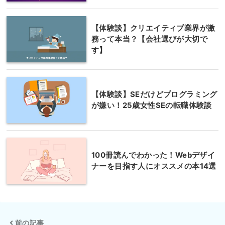
大阪府大阪市浪速区難波中2-10-70
難波
【体験談】クリエイティブ業界が激
パークスタワー30F
務って本当？【会社選びが大切で
す】
兵庫県神戸市中央区京町69
神戸
三宮第一生命ビルディング 11F
【体験談】SEだけどプログラミング
兵庫県姫路市南駅前町100
姫路
が嫌い！25歳女性SEの転職体験談
姫路パラシオ(パラシオ第2ビル) 4F
奈良県奈良市林小路町8-1
奈良
ニッセイ奈良若草ビル5F
100冊読んでわかった！Webデザイ
ナーを目指す人にオススメの本14選
和歌山県和歌山市美園町5-1-8
和歌山
山榮ビル8F
鳥取県鳥取市今町2-112
鳥取
前の記事