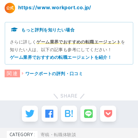
東京都豊島区東池袋3-1-1
池袋
https://www.workport.co.jp/
公式
サンシャイン60 22F
東京都港区東新橋1-8-3
もっと評判を知りたい場合
汐留
汐留エッジ4F
さらに詳しく
ゲーム業界でおすすめの転職エージェント
を
知りたい人は、以下の記事も参考にしてください！
東京都渋谷区桜丘町3-2
渋谷
ゲーム業界でおすすめの転職エージェントを紹介！
渋谷サクラステージ SAKURAタワー11F
ワークポートの評判・口コミ
神奈川県横浜市西区高島1-2-13
横浜
LG YOKOHAMA INNOVATION CENTER 1
3F
SHARE
新潟県新潟市中央区東大通1-3-10
新潟
大樹生命新潟ビル 5F
富山県富山市桜橋通り2-25
CATEGORY :
寄稿・転職体験談
富山