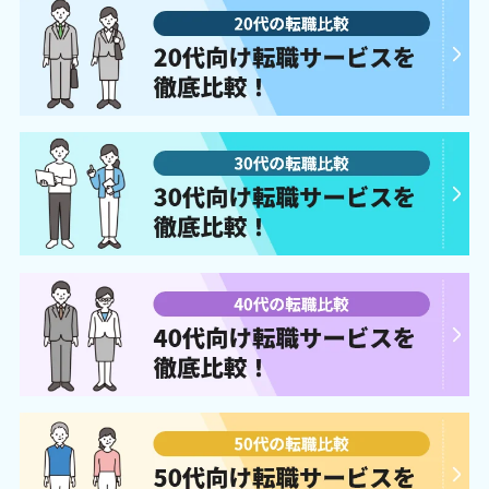
香川県高松市兵庫町8-1
高松
高松兵庫町ビル 6F
愛媛県松山市花園町1-3
松山
日本生命松山市駅前ビル 3F
高知県高知市はりまや町2-2-11
高知
AIG高知ビル1F
福岡県福岡市中央区天神1-3-38
天神
天神121ビル 5F
福岡県北九州市小倉北区米町1-3-1
小倉
明治安田生命北九州ビル 5F
佐賀県佐賀市駅前中央1-10-37
佐賀
佐賀駅前センタービル7F