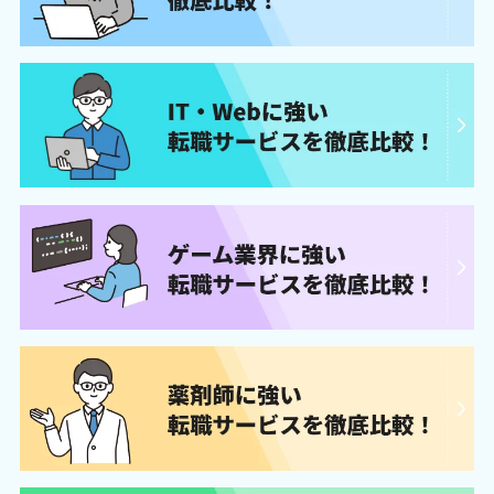
沖縄
カフーナ旭橋C街区第一交通産業オフィスコ
ート 2F
ソウル（韓
서울 영등포구 경인로 775(문래동3가)
国）
에이스하이테크시티 2동 1805호
ワークポート各拠点の詳細なアクセスはこちら