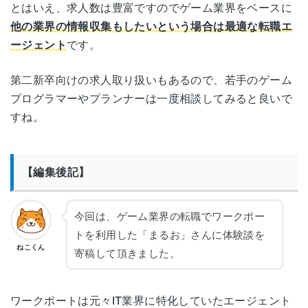
とはいえ、求人数は豊富ですのでゲーム業界をベースに
滋賀県大津市末広町1-1
滋賀
日本生命大津ビル5F
他の業界の情報収集もしたいという場合は最適な転職エ
ージェント
です。
京都府京都市下京区真苧屋町207番地
京都
ネオフィス七条烏丸 4F
第二新卒向けの求人取り扱いもあるので、若手のゲーム
プログラマーやプランナーは一度相談してみると良いで
大阪府大阪市北区大深町4-20
すね。
梅田
グランフロント大阪タワーＡ22F
大阪府大阪市浪速区難波中2-10-70
【編集後記】
難波
パークスタワー30F
今回は、ゲーム業界の転職でワークポー
兵庫県神戸市中央区京町69
神戸
トを利用した「まるお」さんに体験談を
三宮第一生命ビルディング 11F
ねこくん
寄稿して頂きました。
兵庫県姫路市南駅前町100
姫路
姫路パラシオ(パラシオ第2ビル) 4F
ワークポートは元々IT業界に特化していたエージェント