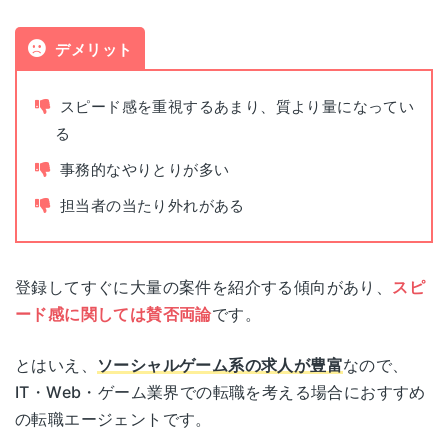
日本生命郡山駅前ビル 1F
宮崎県宮崎市錦町1-10
面接指導
あり
宮崎
デメリット
宮崎グリーンスフィア壱番館3F
茨城県水戸市宮町1-3-41
茨城
メットライフ水戸ビル3F
平日（9:00~22:00）
スピード感を重視するあまり、質より量になってい
面談可能時間
鹿児島県鹿児島市西千石町1-1
土日（10:00～19:00）
鹿児島
る
鹿児島西千石第一生命ビルディング 5F
栃木県宇都宮市大通り2-3-1
宇都宮
井門宇都宮ビル 4F
事務的なやりとりが多い
電話面談
可能（オンライン面談も可能）
沖縄県那覇市旭町116-37
担当者の当たり外れがある
沖縄
カフーナ旭橋C街区第一交通産業オフィスコ
群馬県高崎市八島町65
高崎
ート 2F
明石屋ビル 3F
登録してすぐに大量の案件を紹介する傾向があり、
スピ
ソウル（韓
서울 영등포구 경인로 775(문래동3가)
埼玉県さいたま市大宮区宮町2-35
埼玉
ード感に関しては賛否両論
です。
国）
에이스하이테크시티 2동 1805호
大宮MTビル2F
とはいえ、
ソーシャルゲーム系の求人が豊富
なので、
ワークポート各拠点の詳細なアクセスはこちら
千葉県千葉市中央区弁天1-15-3
IT・Web・ゲーム業界での転職を考える場合におすすめ
千葉
リードシー千葉駅前ビル 7F
の転職エージェントです。