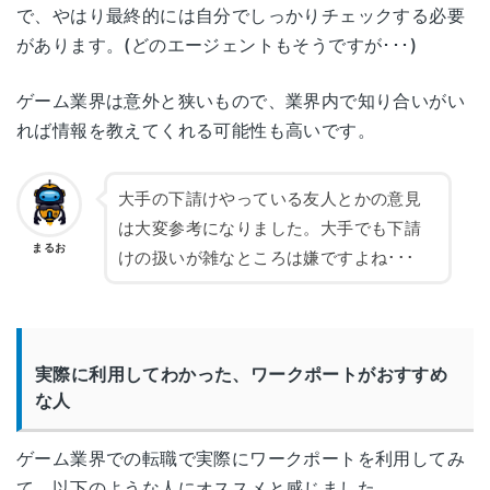
神奈川県横浜市西区高島1-2-13
で、やはり最終的には自分でしっかりチェックする必要
横浜
LG YOKOHAMA INNOVATION CENTER 1
があります。(どのエージェントもそうですが･･･)
3F
ゲーム業界は意外と狭いもので、業界内で知り合いがい
新潟県新潟市中央区東大通1-3-10
れば情報を教えてくれる可能性も高いです。
新潟
大樹生命新潟ビル 5F
大手の下請けやっている友人とかの意見
富山県富山市桜橋通り2-25
富山
は大変参考になりました。大手でも下請
富山第一生命ビルディング8F
まるお
けの扱いが雑なところは嫌ですよね･･･
石川県金沢市広岡1丁目1-18
金沢
金沢KSビル7F
実際に利用してわかった、ワークポートがおすすめ
福井県福井市大手3-7-1
な人
福井
福井県繊協ビル10F
ゲーム業界での転職で実際にワークポートを利用してみ
山梨県甲府市丸の内1-17-10
山梨
て、以下のような人にオススメと感じました。