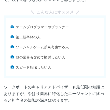
東武穴水ビル5F
こんな人にオススメ
長野県長野市中御所岡田町180-2
長野
住友生命長野岡田町ビル1F
ゲームプログラマーやプランナー
岐阜県岐阜市金町8-1
第二新卒枠の人
岐阜
フロンティア丸杉ビル1F
ソーシャルゲーム系も考慮する人
静岡県静岡市葵区黒金町59-6
他の業界も含めて検討したい人
静岡
大同生命静岡ビル 10F
スピード転職したい人
愛知県名古屋市西区牛島町6-1
名古屋
名古屋ルーセントタワー 5F
ワークポートのキャリアアドバイザーも最低限の知識は
三重県四日市市浜田町6-11
ありますが、やはり業界に特化したエージェントに比べ
三重
サムティ四日市ビル2F
ると担当者の知識の深さは劣ります。