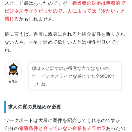
スピード感はあったのですが、
担当者の対応は事務的で
明石屋ビル 3F
ビジネスライクだったので、人によっては「冷たい」と
感じる
かもしれません。
埼玉県さいたま市大宮区宮町2-35
埼玉
大宮MTビル2F
逆に言えば、過度に親身にされると紹介案件を断りきれ
ない人や、手早く進めて欲しい人とは相性が良いです
千葉県千葉市中央区弁天1-15-3
千葉
ね。
リードシー千葉駅前ビル 7F
東京都豊島区東池袋3-1-1
僕は人と話すのが得意な方ではないの
池袋
サンシャイン60 22F
で、ビジネスライクな感じでも全然OKで
まるお
したね。
東京都港区東新橋1-8-3
汐留
汐留エッジ4F
求人の質の見極めが必要
東京都渋谷区桜丘町3-2
渋谷
渋谷サクラステージ SAKURAタワー11F
ワークポートは大量に案件を紹介してくれるのですが、
自分の
希望条件と合っていない企業もチラホラ
あったの