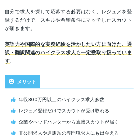
トナーズ
自分で求人を探して応募する必要はなく、レジュメを登
録するだけで、スキルや希望条件にマッチしたスカウト
職業紹介事業許可
13-ユ-317880
が届きます。
番号
英語力や国際的な実務経験を活かしたい方に向けた、通
対象年代
年齢制限なし
訳・翻訳関連のハイクラス求人も一定数取り扱っていま
す
。
対象者
年収600万円以上
利用料金
無料
メリット
公開求人数
483,653件（2025年5月時点）
年収800万円以上のハイクラス求人多数
レジュメ登録だけでスカウトが受け取れる
非公開求人数
非公開
企業やヘッドハンターから直接スカウトが届く
非公開求人や通訳系の専門職求人にも出会える