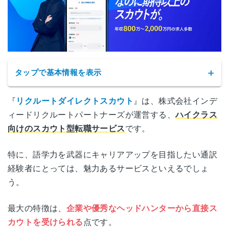
タップで基本情報を表示
『
リクルートダイレクトスカウト
』は、株式会社インデ
ィードリクルートパートナーズが運営する、
ハイクラス
向けのスカウト型転職サービス
です。
特に、語学力を武器にキャリアアップを目指したい通訳
サービス名
リクルートダイレクトスカウト
経験者にとっては、魅力あるサービスといえるでしょ
う。
公式サイト
https://directscout.recruit.co.jp/
最大の特徴は、
企業や優秀なヘッドハンターから直接ス
カウトを受けられる
点です。
株式会社インディードリクルートパー
運営会社