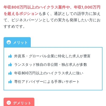
年収800万円以上のハイクラス案件や、年収1,000万円
公式サイト
https://www.randstad.co.jp/
を超えるポジション
も多く、通訳としての語学力に加え
て、ビジネスパーソンとしての実力も発揮したい方にお
運営会社
ランスタッド株式会社
すすめです。
職業紹介事業許可番
13-ユ-010554
号
メリット
対象年代
21歳~59歳
外資系・グローバル企業に特化した求人が豊富
ランスタッド独自の非公開・独占求人が多数
対象者
年収800万円以上
年収800万円以上のハイクラス求人に強い
利用料金
無料
専任アドバイザーによる手厚いサポート
公開求人数
約5,000件
デメリット
非公開求人数
非公開