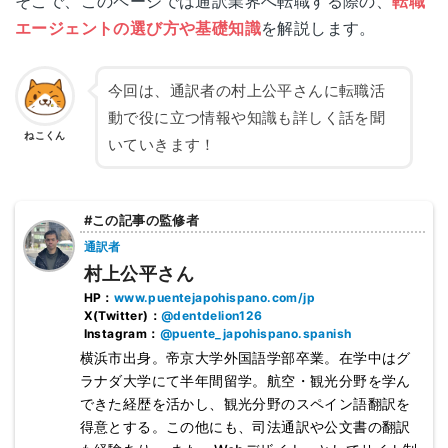
そこで、このページでは通訳業界へ転職する際の、
転職
エージェントの選び方や基礎知識
を解説します。
今回は、通訳者の村上公平さんに転職活
動で役に立つ情報や知識も詳しく話を聞
ねこくん
いていきます！
#この記事の監修者
通訳者
村上公平さん
HP：
www.puentejapohispano.com/jp
X(Twitter)：
@dentdelion126
Instagram：
@puente_japohispano.spanish
横浜市出身。帝京大学外国語学部卒業。在学中はグ
ラナダ大学にて半年間留学。航空・観光分野を学ん
できた経歴を活かし、観光分野のスペイン語翻訳を
得意とする。この他にも、司法通訳や公文書の翻訳