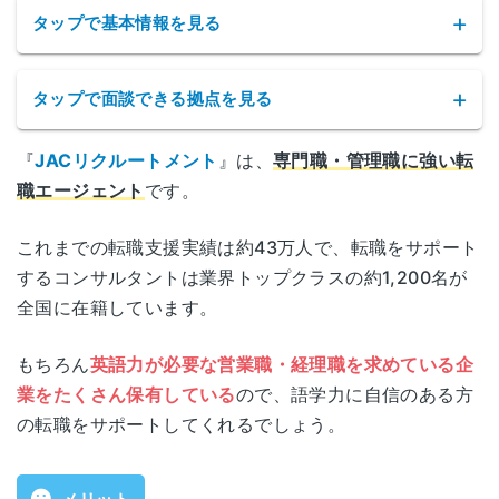
タップで基本情報を見る
タップで面談できる拠点を見る
『
JACリクルートメント
』は、
専門職・管理職に強い転
JACリクルートメントの拠点
職エージェント
です。
サービス名
JACリクルートメント
東京都千代田区神田神保町1-105
これまでの転職支援実績は約43万人で、転職をサポート
東京
神保町三井ビルディング14階
するコンサルタントは業界トップクラスの約1,200名が
公式サイト
http://www.jac-recruitment.jp/
全国に在籍しています。
宮城県仙台市青葉区花京院1-2-15
宮城
株式会社ジェイエイシーリクルート
ソララプラザ3階
もちろん
英語力が必要な営業職・経理職を求めている企
運営会社
メント
業をたくさん保有している
ので、語学力に自信のある方
埼玉県さいたま市大宮区桜木町一丁目7番地5
の転職をサポートしてくれるでしょう。
埼玉
職業紹介事業許可
ソニックシティビル20階
13-ユ-010227
番号