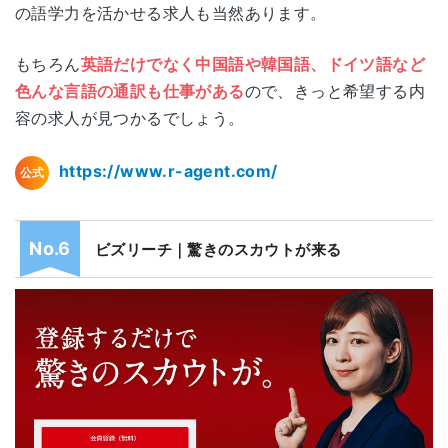
京都府京都市下京区四条通室町東
の語学力を活かせる求人も当然あります。
京都
入函谷鉾町88K・I四条ビル 4階
もちろん
英語だけでなく中国語や韓国語、ドイツ語など
大阪府大阪市北区角田町8-1
色んな言語の通訳も仕事がある
ので、きっと希望する内
大阪
梅田阪急ビルオフィスタワー 31F
容の求人が見つかるでしょう。
兵庫県神戸市中央区磯上通8-3-10
https://www.r-agent.com/
神戸
公式
井門三宮ビル 4階
岡山県岡山市北区駅元町1-6
ビズリーチ｜驚きのスカウトが来る
岡山
岡山フコク生命駅前ビル 4階
広島県広島市中区八丁堀14-4
広島
JEI広島八丁堀ビル 10階
福岡県福岡市中央区舞鶴1-1-3
福岡
リクルート天神ビル 7階