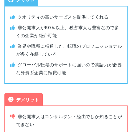
メリット
神奈川県横浜市西区高島2-19-12
横浜
対象年代
年齢制限なし
スカイビル18階
クオリティの高いサービスを提供してくれる
対象者
年収500万円以上
名古
愛知県名古屋市中村区名駅4-8-18
非公開求人が60％以上、独占求人も豊富なので多
屋
名古屋三井ビルディング北館15階
くの企業が紹介可能
利用料金
無料
業界や職種に精通した、転職のプロフェッショナル
静岡県浜松市中区板屋町111-2
浜松
が多く在籍している
浜松アクトタワー25階
公開求人数
約15,000件
グローバル転職のサポートに強いので英語力が必要
静岡県静岡市葵区御幸町11番地30
非公開求人数
非公開
な外資系企業に転職可能
静岡
エクセルワード静岡ビル4階
書類添削
あり
大阪府大阪市北区梅田2-2-2
大阪
デメリット
ヒルトンプラザウエスト オフィスタワー12階
面接指導
あり
非公開求人はコンサルタント経由でしか知ることが
兵庫県神戸市中央区磯上通8-3-10
平日(9:30~19:30)
神戸
面談可能時間
井門三宮ビル10階
できない
土曜は応相談