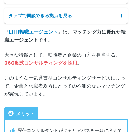
タップで面談できる拠点を見る
『
LHH転職エージェント
』は、
マッチング力に優れた転
LHH転職エージェントの拠点
職エージェント
です。
サービス名
LHH転職エージェント
東京都千代田区外神田4-14-1
大きな特徴として、転職者と企業の両方を担当する、
東京
秋葉原UDX(南ウイング) 8F
360度式コンサルティングを採用
。
公式サイト
https://jp.lhh.com/
愛知県名古屋市中区栄3-18-1
このような一気通貫型コンサルティングサービスによっ
名古屋
運営会社
アデコ株式会社
ナディアパークビジネスセンタービル19F
て、企業と求職者双方にとっての不測のないマッチング
が実現しています。
職業紹介事業許可番号
13-ユ-010386
大阪府大阪市北区大深町4-20
大阪
グランフロント大阪タワーA 14F
メリット
対象年代
年齢制限なし
各拠点の詳細なアクセスはこちら
対象者
全業種・職種
専任コンサルタントがキャリアパスを一緒に考えて