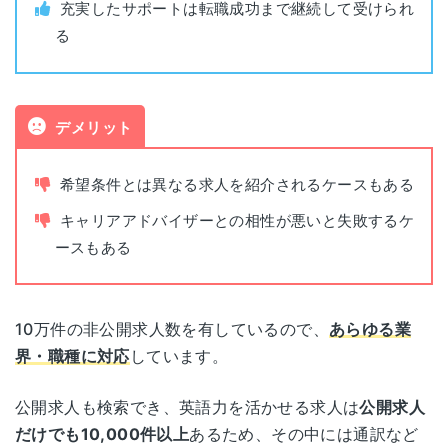
公開求人数
729,692件（2026年1月時点）
充実したサポートは転職成功まで継続して受けられ
る
石川県金沢市本町1-5-2
非公開求人数
268,956件（2025年5月時点）
金沢
リファーレ 10F
書類添削
あり
デメリット
新潟県新潟市中央区東大通1-3-10
新潟
大樹生命新潟ビル 3F
面接指導
あり
希望条件とは異なる求人を紹介されるケースもある
長野県長野市南千歳1-12-7
平日(10:00~19:30) 土(10:00~18:00) 日
キャリアアドバイザーとの相性が悪いと失敗するケ
長野
面談可能時間
新正和ビル 5F
(10:00~17:00)
ースもある
静岡県静岡市駿河区南町18-1
電話面談
可能
静岡
サウスポット静岡 5階
10万件の非公開求人数を有しているので、
あらゆる業
界・職種に対応
しています。
愛知県名古屋市中村区名駅1-1-4
名古屋
JRセントラルタワーズ42階・43階
公開求人も検索でき、英語力を活かせる求人は
公開求人
だけでも10,000件以上
あるため、その中には通訳など