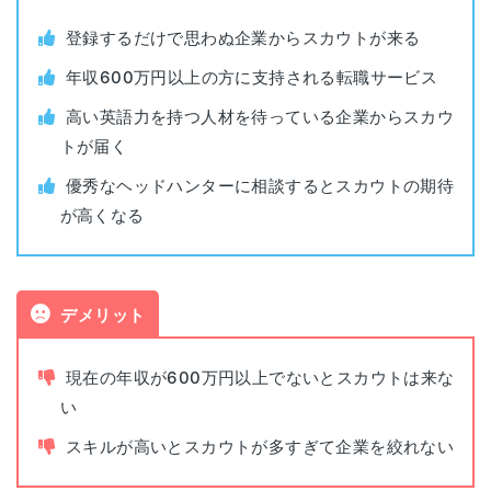
登録するだけで思わぬ企業からスカウトが来る
対象者
年収500万円以上
年収600万円以上の方に支持される転職サービス
対象年代
年齢制限なし
高い英語力を持つ人材を待っている企業からスカウ
トが届く
利用料金
無料
優秀なヘッドハンターに相談するとスカウトの期待
が高くなる
公開求人数
149,577件（2025年5月時点）
非公開求人数
非公開
デメリット
東京都渋谷区渋谷2-15-1
本社
渋谷クロスタワー12F
現在の年収が600万円以上でないとスカウトは来な
い
スキルが高いとスカウトが多すぎて企業を絞れない