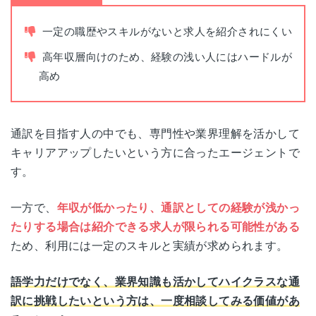
書類添削
あり
一定の職歴やスキルがないと求人を紹介されにくい
高年収層向けのため、経験の浅い人にはハードルが
面接指導
あり
高め
東京都千代田区紀尾井町4-1
本社住所
ニューオータニガーデンコート21
通訳を目指す人の中でも、専門性や業界理解を活かして
F
キャリアアップしたいという方に合ったエージェントで
す。
一方で、
年収が低かったり、通訳としての経験が浅かっ
たりする場合は紹介できる求人が限られる可能性がある
ため、利用には一定のスキルと実績が求められます。
語学力だけでなく、業界知識も活かしてハイクラスな通
訳に挑戦したいという方は、一度相談してみる価値があ