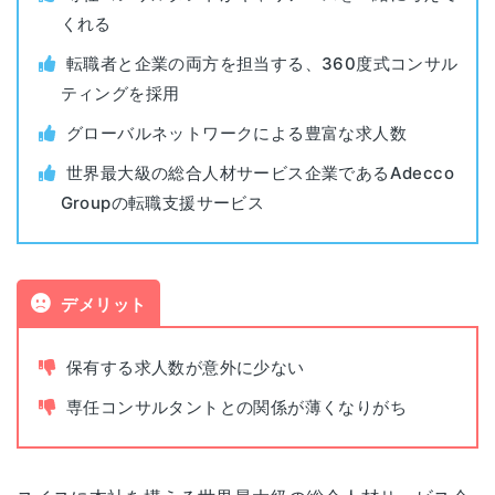
くれる
利用料金
無料
転職者と企業の両方を担当する、360度式コンサル
ティングを採用
公開求人数
16,596件（2026年1月時点）
グローバルネットワークによる豊富な求人数
非公開求人数
非公開
世界最大級の総合人材サービス企業であるAdecco
Groupの転職支援サービス
平日(9:00~20:00)
面談可能時間
土日は応相談
デメリット
保有する求人数が意外に少ない
専任コンサルタントとの関係が薄くなりがち