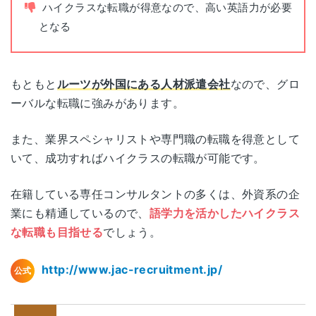
ハイクラスな転職が得意なので、高い英語力が必要
京都府京都市下京区烏丸通四条下ル水銀屋町620
となる
京都
番地
COCON烏丸4階
もともと
ルーツが外国にある人材派遣会社
なので、グロ
広島県広島市東区若草町12-1
広島
ーバルな転職に強みがあります。
アクティブインターシティ広島8階
また、業界スペシャリストや専門職の転職を得意として
福岡県福岡市博多区博多駅中央街8-1
福岡
いて、成功すればハイクラスの転職が可能です。
JRJP博多ビル3階
在籍している専任コンサルタントの多くは、外資系の企
各拠点の詳細なアクセスはこちら
業にも精通しているので、
語学力を活かしたハイクラス
な転職も目指せる
でしょう。
http://www.jac-recruitment.jp/
公式