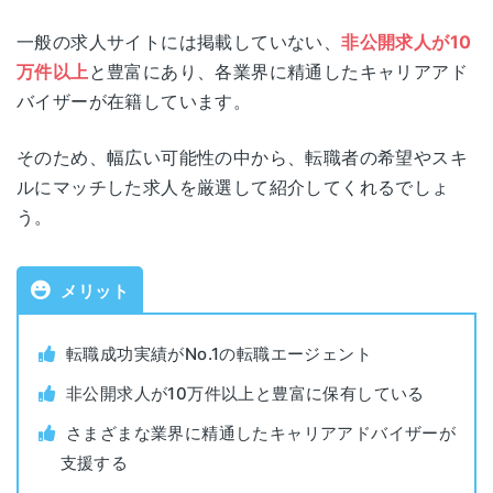
サービス名
リクルートエージェント
東京
東京都千代田区丸の内1-9-2
一般の求人サイトには掲載していない、
非公開求人が10
(丸の内)
グラントウキョウサウスタワー
万件以上
と豊富にあり、各業界に精通したキャリアアド
公式サイト
https://www.r-agent.com/
バイザーが在籍しています。
神奈川県横浜市西区高島2-19-12
横浜
株式会社インディードリクルートパート
スカイビル 16階
そのため、幅広い可能性の中から、転職者の希望やスキ
運営会社
ナーズ
ルにマッチした求人を厳選して紹介してくれるでしょ
埼玉県さいたま市大宮区下町1丁目8番1号
う。
埼玉
職業紹介事業
大宮下町1丁目ビル 6階
13-ユ-317880
許可番号
メリット
栃木県宇都宮市宮みらい2番15号
宇都宮
対象年代
年齢制限なし
宮みらいスクエア 2F
転職成功実績がNo.1の転職エージェント
対象者
全業種・職種
北海道札幌市中央区北四条西5-1
北海道
非公開求人が10万件以上と豊富に保有している
アスティ45ビル 10階
さまざまな業界に精通したキャリアアドバイザーが
利用料金
無料
支援する
宮城県仙台市青葉区一番町1-9-1
仙台
仙台トラストタワー 11F