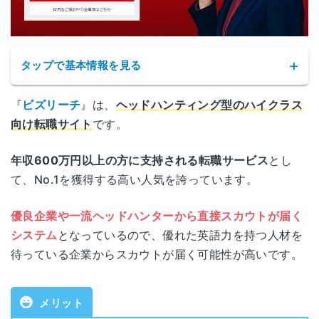
各拠点の詳細なアクセスはこちら
タップで基本情報を見る
『
ビズリーチ
』は、
ヘッドハンティング型のハイクラス
向け転職サイト
です。
年収600万円以上の方に支持される転職サービス
とし
て、No.1を獲得する高い人気を誇っています。
サービス名
ビズリーチ
優良企業や一流ヘッドハンターから直接スカウトが届く
システム
となっているので、優れた英語力を持つ人材を
公式サイト
https://www.bizreach.jp/
待っている企業からスカウトが届く可能性が高いです。
運営会社
株式会社ビズリーチ
メリット
職業紹介事業許可番号
13-ユ-302647