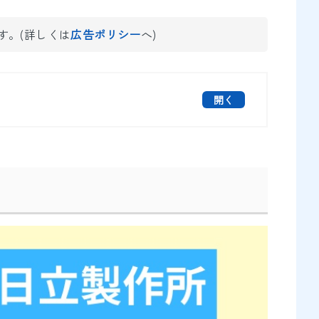
す。(詳しくは
広告ポリシー
へ)
開く