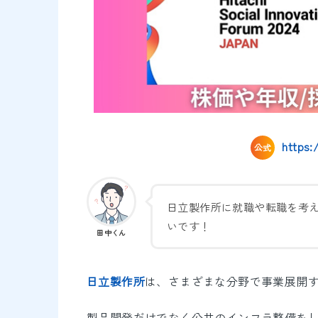
https:
公式
日立製作所に就職や転職を考
いです！
田中くん
日立製作所
は、さまざまな分野で事業展開
製品開発だけでなく公共のインフラ整備を