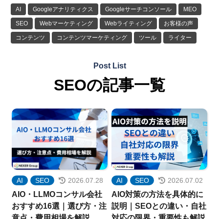
AI
Googleアナリティクス
Googleサーチコンソール
MEO
SEO
Webマーケティング
Webライティング
お客様の声
コンテンツ
コンテンツマーケティング
ツール
ライター
執筆のコツ
外注
導入事例
記事作成
記事制作
Post List
SEOの記事一覧
AI
SEO
2026.07.28
AI
SEO
2026.07.02
AIO・LLMOコンサル会社
AIO対策の方法を具体的に
おすすめ16選｜選び方・注
説明｜SEOとの違い・自社
意点・費用相場を解説
対応の限界・重要性も解説