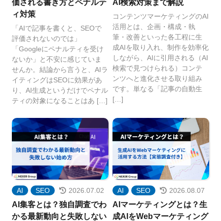
価される書き方とペナルテ
AI検索対策まで解説
ィ対策
コンテンツマーケティングのAI
活用とは、企画・構成・執
「AIで記事を書くと、SEOで
筆・改善といった各工程に生
評価されないのでは」
成AIを取り入れ、制作を効率化
「Googleにペナルティを受け
しながら、AIに引用される（AI
ないか」と不安に感じていま
検索で見つけられる）コンテ
せんか。結論から言うと、AIラ
ンツへと進化させる取り組み
イティングはSEOに効果があ
です。単なる「記事の自動生
り、AI生成というだけでペナル
[…]
ティの対象になることはあ […]
AI
SEO
2026.07.02
AI
SEO
2026.08.07
AI集客とは？独自調査でわ
AIマーケティングとは？生
かる最新動向と失敗しない
成AIをWebマーケティング