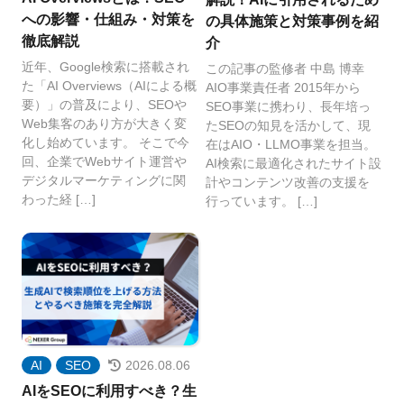
への影響・仕組み・対策を
の具体施策と対策事例を紹
徹底解説
介
近年、Google検索に搭載され
この記事の監修者 中島 博幸
た「AI Overviews（AIによる概
AIO事業責任者 2015年から
要）」の普及により、SEOや
SEO事業に携わり、長年培っ
Web集客のあり方が大きく変
たSEOの知見を活かして、現
化し始めています。 そこで今
在はAIO・LLMO事業を担当。
回、企業でWebサイト運営や
AI検索に最適化されたサイト設
デジタルマーケティングに関
計やコンテンツ改善の支援を
わった経 […]
行っています。 […]
AI
SEO
2026.08.06
AIをSEOに利用すべき？生