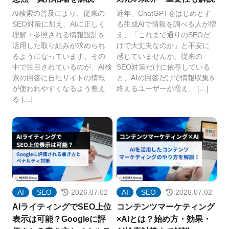
AI検索の普及により、従来の
近年、ChatGPTをはじめとす
SEO対策に加え、AIに正しく
る生成AIで情報を調べる人が増
理解・参照される情報設計を
え、「これまで通りのSEOだ
活用した取り組みが求められ
けで大丈夫なのか」と不安に
るようになっています。その
感じていませんか。従来の
中で注目されているのが、AI検
SEO対策だけに依存している
索の回答に自社サイトの情報
と、AIの回答だけで情報収集を
が使われやすくなるよう整え
終えるユーザーが増え、 […]
る […]
AI
SEO
2026.07.02
AI
SEO
2026.07.02
AIライティングでSEO上位
コンテンツマーケティング
表示は可能？Googleに評
×AIとは？始め方・効果・