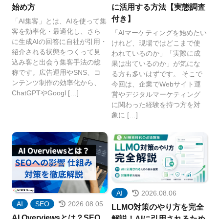
始め方
に活用する方法【実態調査
付き】
「AI集客」とは、AIを使って集
客を効率化・最適化し、さら
「AIマーケティングを始めたい
に生成AIの回答に自社が引用・
けれど、現場ではどこまで使
紹介される状態をつくって見
われているのか」「実際に成
込み客と出会う集客手法の総
果は出ているのか」が気にな
称です。広告運用やSNS、コ
る方も多いはずです。 そこで
ンテンツ制作の効率化から、
今回は、企業でWebサイト運
ChatGPTやGoogl […]
営やデジタルマーケティング
に関わった経験を持つ方を対
象に […]
AI
2026.08.06
AI
SEO
2026.08.05
LLMO対策のやり方を完全
AI Overviewsとは？SEO
解説！AIに引用されるため