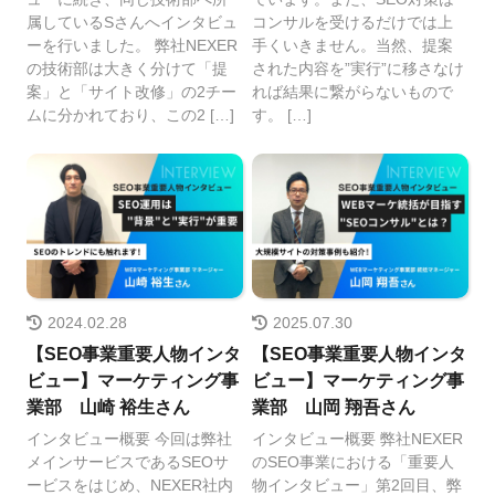
属しているSさんへインタビュ
コンサルを受けるだけでは上
ーを行いました。 弊社NEXER
手くいきません。当然、提案
の技術部は大きく分けて「提
された内容を”実行”に移さなけ
案」と「サイト改修」の2チー
れば結果に繋がらないもので
ムに分かれており、この2 […]
す。 […]
2024.02.28
2025.07.30
【SEO事業重要人物インタ
【SEO事業重要人物インタ
ビュー】マーケティング事
ビュー】マーケティング事
業部 山崎 裕生さん
業部 山岡 翔吾さん
インタビュー概要 今回は弊社
インタビュー概要 弊社NEXER
メインサービスであるSEOサ
のSEO事業における「重要人
ービスをはじめ、NEXER社内
物インタビュー」第2回目、弊