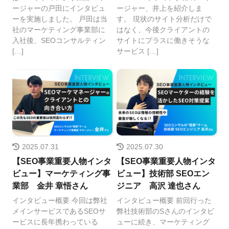
ージャーの戸田にインタビュ
ージャー、井上を紹介しま
ーを実施しました。 戸田は当
す。 現状のサイト分析だけで
社のマーケティング事業部に
はなく、今後クライアントの
入社後、SEOコンサルティン
サイトにプラスに働きそうな
[…]
サービス […]
2025.07.31
2025.07.30
【SEO事業重要人物インタ
【SEO事業重要人物インタ
ビュー】マーケティング事
ビュー】技術部 SEOエン
業部 金井 章悟さん
ジニア 高沢 達也さん
インタビュー概要 今回は弊社
インタビュー概要 前回行った
メインサービスであるSEOサ
弊社技術部のSさんのインタビ
ービスに長年携わっている
ューに続き、マーケティング