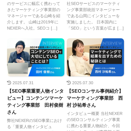
のサービスに幅広く携わって
社SEOサービスのマーケティ
きたマーケティング事業部の
ング事業部統括マネージャー
マネージャーである山崎を紹
である山岡にインタビューを
介します。 山崎は2019年に
実施しました。 日本国内に
NEXERへ入社。SEOコ […]
「SEO」という言葉が広ま […]
2025.07.31
2025.07.30
【SEO事業重要人物インタ
【SEOコンサル事例紹介】
ビュー】コンテンツマーケ
マーケティング事業部 西
ティング事業部 田村俊樹
村 沙祐希さん
さん
インタビュー概要 当社NEXER
のSEOコンサルティング事業
弊社NEXERのSEO事業におけ
に携わる重要人物紹介、今回
る「重要人物インタビュ