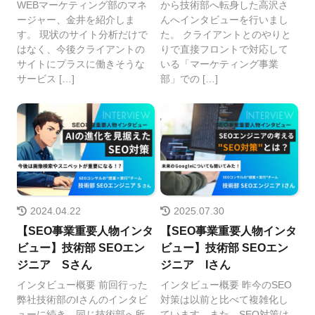
WEBマーケティング部のマネ
から技術部へ転身した高沢さ
ージャー、金井を紹介しま
んへインタビューを行いまし
す。 現状のサイト分析だけで
た。 クライアントとのやりと
はなく、今後クライアントの
りで直接フロントで対応して
サイトにプラスに働きそうな
いる「マーケティング事業
サービス […]
部」での […]
2024.04.22
2025.07.30
【SEO事業重要人物インタ
【SEO事業重要人物インタ
ビュー】技術部 SEOエン
ビュー】技術部 SEOエン
ジニア Sさん
ジニア Iさん
インタビュー概要 前回行った
インタビュー概要 昨今のSEO
弊社技術部のIさんのインタビ
対策は以前と比べて複雑化し
ューに続き、同じ技術部へ所
ています。また、SEO対策は