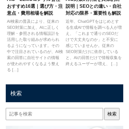
おすすめ16選｜選び方・注
説明｜SEOとの違い・自社
意点・費用相場を解説
対応の限界・重要性も解説
AI検索の普及により、従来の
近年、ChatGPTをはじめとす
SEO対策に加え、AIに正しく
る生成AIで情報を調べる人が増
理解・参照される情報設計を
え、「これまで通りのSEOだ
活用した取り組みが求められ
けで大丈夫なのか」と不安に
るようになっています。その
感じていませんか。従来の
中で注目されているのが、AI検
SEO対策だけに依存している
索の回答に自社サイトの情報
と、AIの回答だけで情報収集を
が使われやすくなるよう整え
終えるユーザーが増え、 […]
る […]
検索
検索