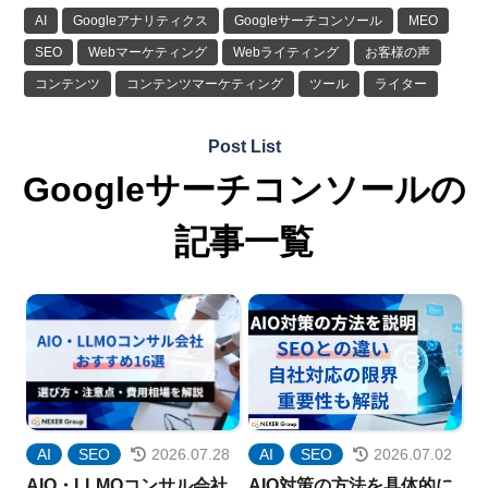
AI
Googleアナリティクス
Googleサーチコンソール
MEO
SEO
Webマーケティング
Webライティング
お客様の声
コンテンツ
コンテンツマーケティング
ツール
ライター
執筆のコツ
外注
導入事例
記事作成
記事制作
Post List
Googleサーチコンソールの
記事一覧
AI
SEO
2026.07.28
AI
SEO
2026.07.02
AIO・LLMOコンサル会社
AIO対策の方法を具体的に