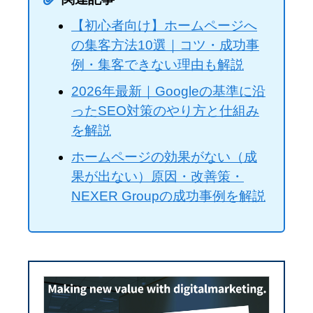
【初心者向け】ホームページへ
の集客方法10選｜コツ・成功事
例・集客できない理由も解説
2026年最新｜Googleの基準に沿
ったSEO対策のやり方と仕組み
を解説
ホームページの効果がない（成
果が出ない）原因・改善策・
NEXER Groupの成功事例を解説