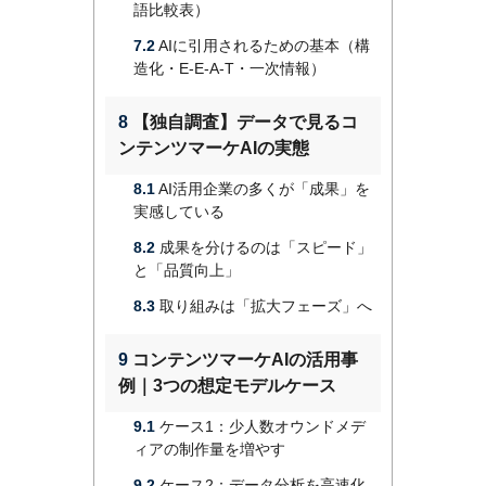
語比較表）
7.2
AIに引用されるための基本（構
造化・E-E-A-T・一次情報）
8
【独自調査】データで見るコ
ンテンツマーケAIの実態
8.1
AI活用企業の多くが「成果」を
実感している
8.2
成果を分けるのは「スピード」
と「品質向上」
8.3
取り組みは「拡大フェーズ」へ
9
コンテンツマーケAIの活用事
例｜3つの想定モデルケース
9.1
ケース1：少人数オウンドメデ
ィアの制作量を増やす
9.2
ケース2：データ分析を高速化