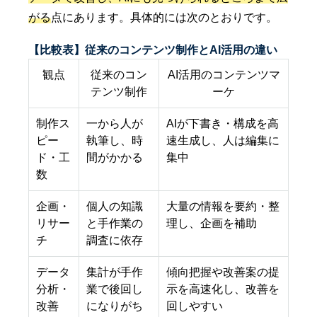
がる
点にあります。具体的には次のとおりです。
【比較表】従来のコンテンツ制作とAI活用の違い
観点
従来のコン
AI活用のコンテンツマ
テンツ制作
ーケ
制作ス
一から人が
AIが下書き・構成を高
ピー
執筆し、時
速生成し、人は編集に
ド・工
間がかかる
集中
数
企画・
個人の知識
大量の情報を要約・整
リサー
と手作業の
理し、企画を補助
チ
調査に依存
データ
集計が手作
傾向把握や改善案の提
分析・
業で後回し
示を高速化し、改善を
改善
になりがち
回しやすい