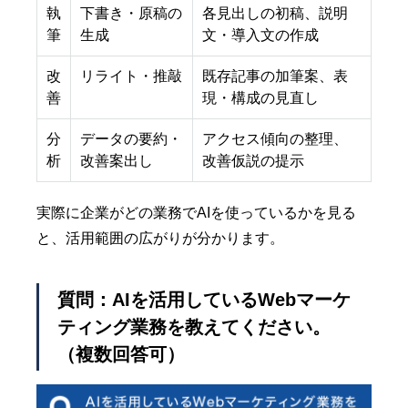
執
下書き・原稿の
各見出しの初稿、説明
筆
生成
文・導入文の作成
改
リライト・推敲
既存記事の加筆案、表
善
現・構成の見直し
分
データの要約・
アクセス傾向の整理、
析
改善案出し
改善仮説の提示
実際に企業がどの業務でAIを使っているかを見る
と、活用範囲の広がりが分かります。
質問：AIを活用しているWebマーケ
ティング業務を教えてください。
（複数回答可）