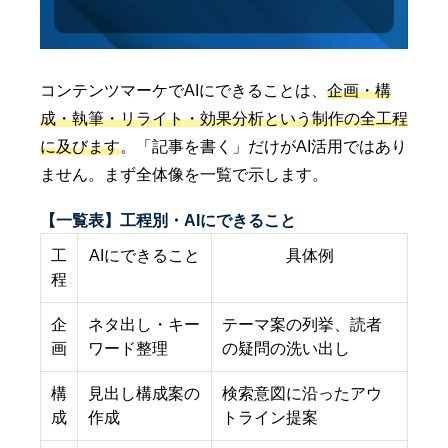
コンテンツマーケでAIにできることは、
企画・構
成・執筆・リライト・効果分析という制作の全工程
に及びます
。「記事を書く」だけがAI活用ではあり
ません。まず全体像を一覧で示します。
【一覧表】工程別・AIにできること
工
AIにできること
具体例
程
企
ネタ出し・キー
テーマ案の列挙、読者
画
ワード整理
の疑問の洗い出し
構
見出し構成案の
検索意図に沿ったアウ
成
作成
トライン提案