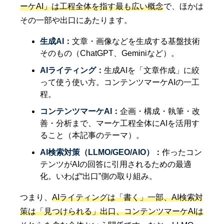
ーケAI」は工程全体を指す最も広い概念
で、ほかは
その一部や出口にあたります。
生成AI：
文章・画像などを生成する基盤技術
そのもの（ChatGPT、Geminiなど）。
AIライティング：
生成AIを「文章作成」に絞
って使う使い方。コンテンツマーケAIの一工
程。
コンテンツマーケAI：
企画・構成・執筆・改
善・分析まで、マーケ工程全体にAIを活用す
ること（本記事のテーマ）。
AI検索対策（LLMO/GEO/AIO）：
作ったコン
テンツがAIの回答に引用されるための最適
化。いわば“出口”側の取り組み。
つまり、
AIライティングは「書く」一部、AI検索対
策は「見つけられる」出口、コンテンツマーケAIは