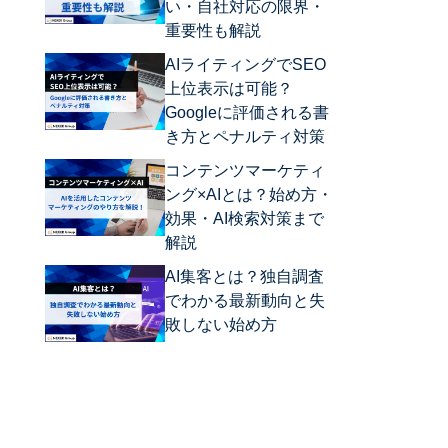
い・自社対応の限界・
重要性も解説
AIライティングでSEO
上位表示は可能？
Googleに評価される書
き方とペナルティ対策
コンテンツマーケティ
ング×AIとは？始め方・
効果・AI検索対策まで
解説
AI集客とは？独自調査
でわかる最新動向と失
敗しない始め方