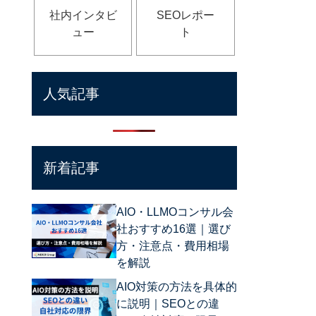
社内インタビ
SEOレポー
ュー
ト
人気記事
新着記事
AIO・LLMOコンサル会
社おすすめ16選｜選び
方・注意点・費用相場
を解説
AIO対策の方法を具体的
に説明｜SEOとの違