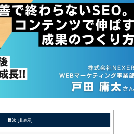
目次
[
非表示
]