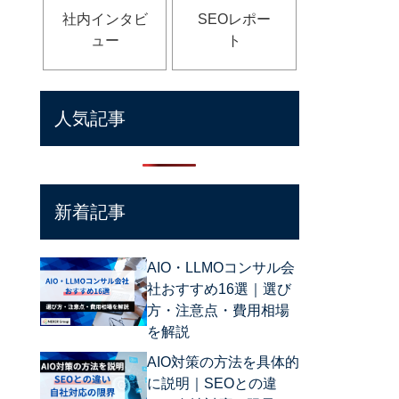
社内インタビ
SEOレポー
ュー
ト
人気記事
新着記事
AIO・LLMOコンサル会
社おすすめ16選｜選び
方・注意点・費用相場
を解説
AIO対策の方法を具体的
に説明｜SEOとの違