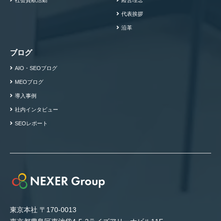
代表挨拶
沿革
ブログ
AIO・SEOブログ
MEOブログ
導入事例
社内インタビュー
SEOレポート
東京本社 〒170-0013