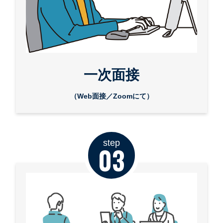
一次面接
（Web面接／Zoomにて）
step
03