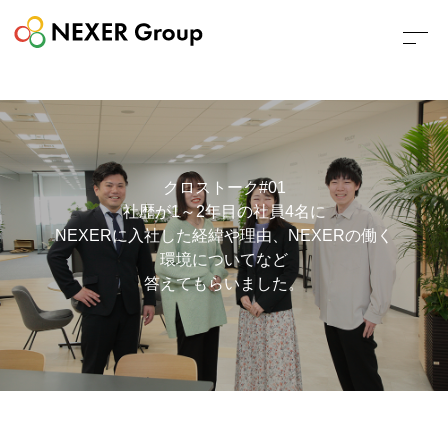
クロストーク
#01
社歴が1～2年目の社員4名に
NEXERに入社した経緯や理由、NEXERの働く
環境についてなど
答えてもらいました。