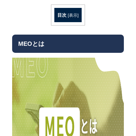
目次
[
表示
]
MEOとは