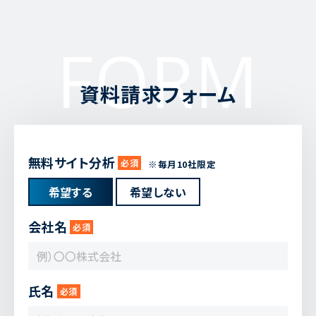
FORM
資料請求フォーム
無料サイト分析
必須
※毎月10社限定
希望する
希望しない
会社名
必須
氏名
必須