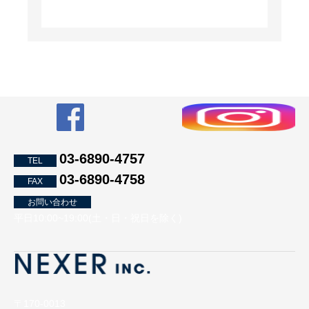
いて第三者と共同して業務を遂行する場合
に個人情報の取り扱いを委託する場合があ
ります。
個人情報の開示について
株式会社NEXERは、お客様本人からの開示
請求があった場合、速やかに情報を開示し
ます。
その際、ご本人である確認が当社でとれな
い場合は、情報開示に応じません。
03-6890-4757
TEL
03-6890-4758
個人情報の第三者への提供について
FAX
お問い合わせ
株式会社NEXERは、個人情報保護法の法令
平日10:00~19:00(土・日・祝日を除く)
に定めのある場合を除き、個人情報を予め
承諾を得ることなく第三者に開示しませ
ん。また、以下の場合は、本人の承諾無く
開示を行う場合があります。
法令に基づく場合
〒170-0013
組織変更または、その他の事由によ