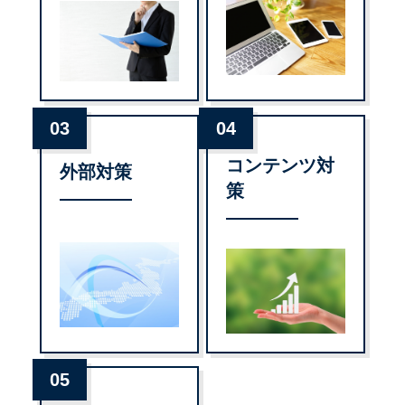
03
04
コンテンツ対
外部対策
策
05