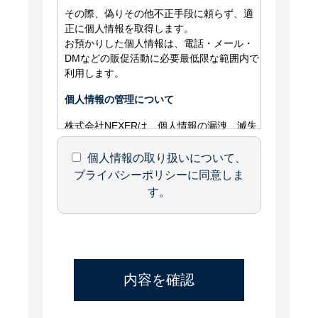
その際、偽りその他不正手段に頼らず、適
正に個人情報を取得します。
お預かりした個人情報は、電話・メール・
DMなどの販促活動に必要最低限な範囲内で
利用します。
個人情報の管理について
株式会社NEXERは、個人情報の漏洩、滅失
または破損防止、その他の個人情報安全管
理の為に必要かつ適切な措置を講じます。
個人情報の取り扱いについて、
プライバシーポリシーに同意しま
個人情報の委託について
す。
株式会社NEXERは、個人情報の扱いの全部
または一部を第三者に委託する場合、当該
第三者について厳正な調査を行い、取扱い
を委託した個人情報の安全管理が図られる
よう、当該の第三者に対して必要かつ適切
な監督を行います。
また、コンサルティングや業務提携等にお