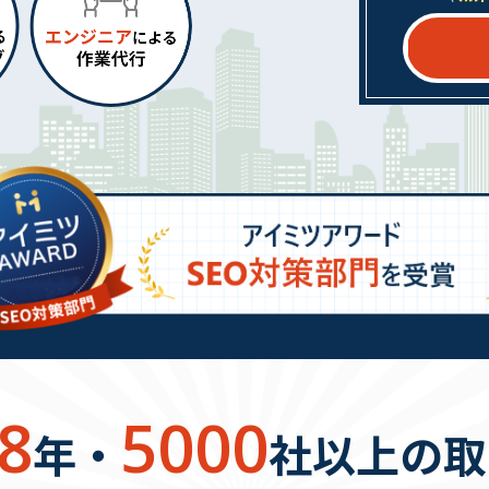
8
5000
年・
社以上の取