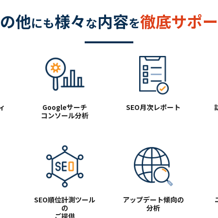
の他
様々
内容
徹底サポー
にも
な
を
ィ
Googleサーチ
SEO
月次レポート
コンソール分析
SEO順位計測ツール
アップデート
傾向の
の
分析
ご提供