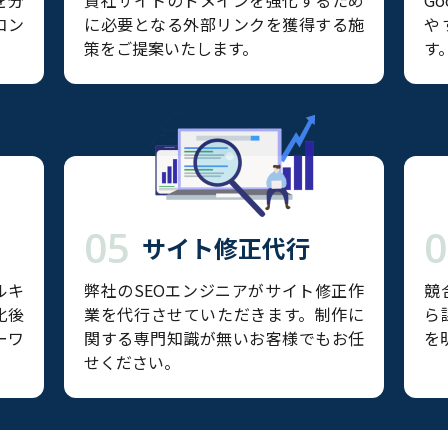
を分
貴社サイトのドメインを強化するため
G
コン
に必要となる外部リンクを獲得する施
や
策をご提案いたします。
す
05
0
サイト修正代行
ルキ
弊社のSEOエンジニアがサイト修正作
競
化後
業を代行させていただきます。制作に
ら
ーワ
関する専門知識が無いお客様でもお任
を
せください。