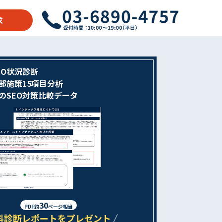
求
EO状況診断
内部施策15項目分析
とのSEO対策比較データ
30
PDF約
ページ相当
料診断レポートをプレゼント