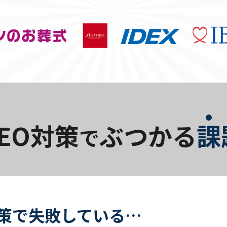
SEO対策
ぶつかる
課
で
対策で失敗している…