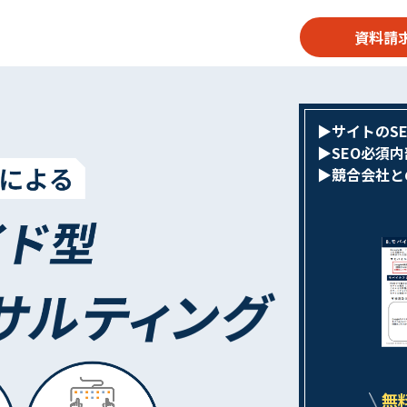
資料請
▶︎サイトのS
▶︎SEO必須
▶︎競合会社
無