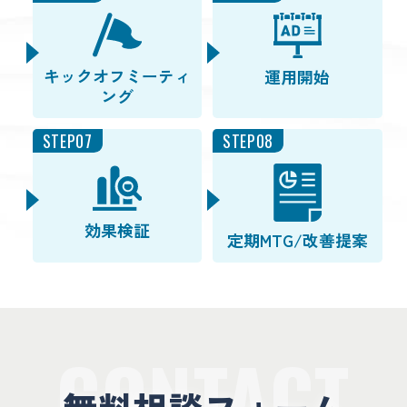
キックオフミーティ
運用開始
ング
STEP07
STEP08
効果検証
定期MTG/改善提案
CONTACT