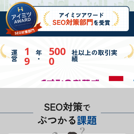
1
500
運
年
社以上の取引実
営
・
績
9
0
SEO対策
で
ぶつかる
課
題