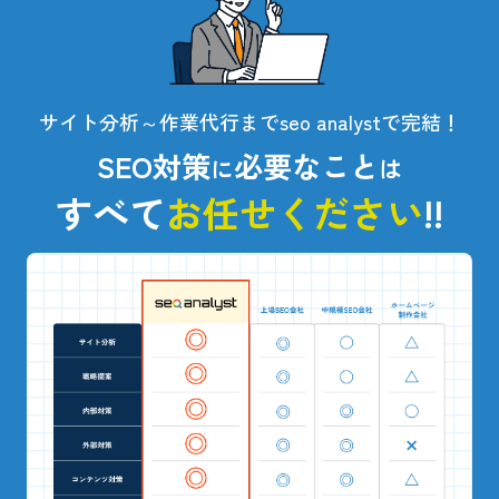
サイト分析～作業代行までseo analystで完結！
SEO対策
必要なこと
に
は
すべて
お任せください
!!