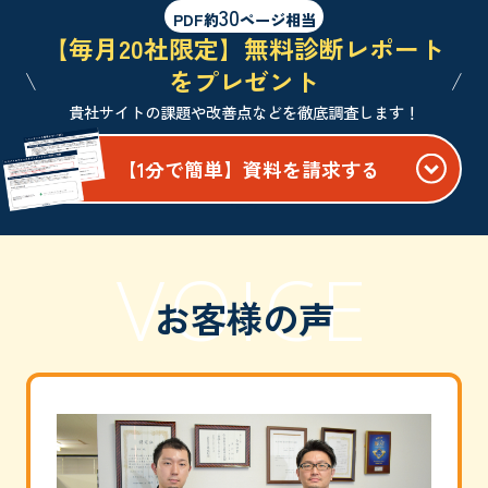
30
PDF約
ページ相当
【毎月20社限定】無料診断レポート
をプレゼント
貴社サイトの課題や改善点などを徹底調査します！
【1分で簡単】資料を請求する
" alt="">
VOICE
お客様の声