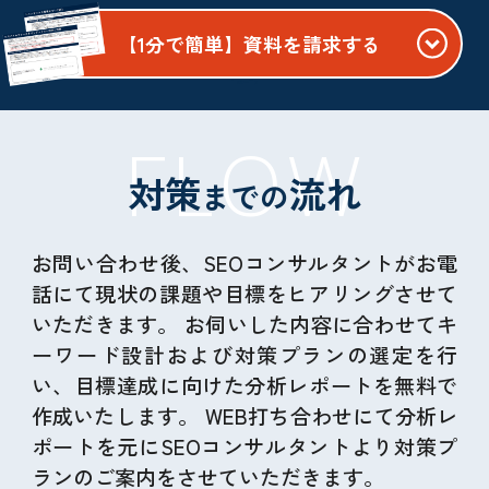
【1分で簡単】資料を請求する
" alt="">
FLOW
対策
流れ
までの
お問い合わせ後、SEOコンサルタントがお電
話にて現状の課題や目標をヒアリングさせて
いただきます。
お伺いした内容に合わせてキ
ーワード設計および対策プランの選定を行
い、目標達成に向けた分析レポートを無料で
作成いたします。
WEB打ち合わせにて分析レ
ポートを元にSEOコンサルタントより対策プ
ランのご案内をさせていただきます。